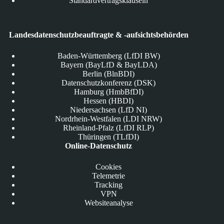
Standardvertragsklauseln
Landesdatenschutzbeauftragte & -aufsichtsbehörden
Baden-Württemberg (LfDI BW)
Bayern (BayLfD & BayLDA)
Berlin (BlnBDI)
Datenschutzkonferenz (DSK)
Hamburg (HmbBfDI)
Hessen (HBDI)
Niedersachsen (LfD NI)
Nordrhein-Westfalen (LDI NRW)
Rheinland-Pfalz (LfDI RLP)
Thüringen (TLfDI)
Online-Datenschutz
Cookies
Telemetrie
Tracking
VPN
Websiteanalyse