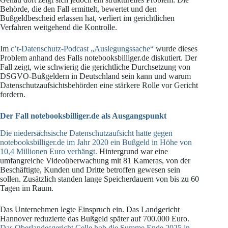
Behörde, die den Fall ermittelt, bewertet und den
Bußgeldbescheid erlassen hat, verliert im gerichtlichen
Verfahren weitgehend die Kontrolle.
Im
c’t-Datenschutz-Podcast „Auslegungssache“
wurde dieses
Problem anhand des Falls notebooksbilliger.de diskutiert. Der
Fall zeigt, wie schwierig die gerichtliche Durchsetzung von
DSGVO-Bußgeldern in Deutschland sein kann und warum
Datenschutzaufsichtsbehörden eine stärkere Rolle vor Gericht
fordern.
Der Fall notebooksbilliger.de als Ausgangspunkt
Die niedersächsische Datenschutzaufsicht hatte gegen
notebooksbilliger.de im Jahr 2020 ein Bußgeld in Höhe von
10,4 Millionen Euro verhängt.
Hintergrund war eine
umfangreiche Videoüberwachung mit 81 Kameras, von der
Beschäftigte, Kunden und Dritte betroffen gewesen sein
sollen. Zusätzlich standen lange Speicherdauern von bis zu 60
Tagen im Raum.
Das Unternehmen legte Einspruch ein. Das Landgericht
Hannover reduzierte das Bußgeld später auf 700.000 Euro.
Das Oberlandesgericht Celle hob die Summe Ende 2025 in