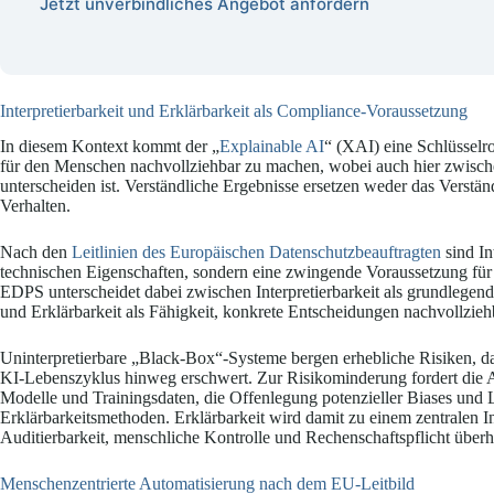
Jetzt unverbindliches Angebot anfordern
Interpretierbarkeit und Erklärbarkeit als Compliance-Voraussetzung
In diesem Kontext kommt der „
Explainable AI
“ (XAI) eine Schlüsselro
für den Menschen nachvollziehbar zu machen, wobei auch hier zwische
unterscheiden ist. Verständliche Ergebnisse ersetzen weder das Verstän
Verhalten.
Nach den
Leitlinien des Europäischen Datenschutzbeauftragten
sind In
technischen Eigenschaften, sondern eine zwingende Voraussetzung fü
EDPS unterscheidet dabei zwischen Interpretierbarkeit als grundlegen
und Erklärbarkeit als Fähigkeit, konkrete Entscheidungen nachvollziehb
Uninterpretierbare „Black-Box“-Systeme bergen erhebliche Risiken, d
KI-Lebenszyklus hinweg erschwert. Zur Risikominderung fordert die 
Modelle und Trainingsdaten, die Offenlegung potenzieller Biases und 
Erklärbarkeitsmethoden. Erklärbarkeit wird damit zu einem zentralen
Auditierbarkeit, menschliche Kontrolle und Rechenschaftspflicht überha
Menschenzentrierte Automatisierung nach dem EU-Leitbild