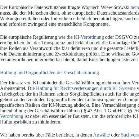
Der Europäische Datenschutzbeauftragte Wojciech Wiewiórowski
beto
muss, die den Menschen dient, ohne europäische Datenschutzstandards 
Wirkungen entfalten oder Individuen erheblich beeinträchtigen, sind 
und erfordern zwingend eine menschliche Komponente.
Die europäische Regulierung wie die
KI-Verordnung
oder DSGVO zielt
ermöglichen, bei der Transparenz und Erklärbarkeit die Grundlage für 
ihre Rollen als Verantwortliche klar definieren und die gesamte Liefer
wie Datenminimierung und Zweckbindung prüfen. Eine wirksame Gover
Verantwortlichen interpretierbar bleibt, damit Entscheidungen jederzeit
Haftung und Organpflichten der Geschäftsführung
Der Einsatz von KI entbindet die Geschäftsführung nicht von ihrer Ver
Arbeitsmittel. Die
Haftung für Rechtsverletzungen durch KI-Systeme
v
Arbeitgeber, der im Rahmen seiner Sorgfaltspflichten auch für die ange
gehört zu den zentralen Organpflichten der Leitungsorgane, ein Comp
spezifischen Risiken der KI-Nutzung abdeckt. Eine Vernachlässigung 
Innenhaftung der Geschäftsführer führen ( § 43 Abs. 1 GmbHG; §§ 76
Verordnung
ist dabei ein essenzieller Baustein, um die erforderlich
Haftungsrisiken zu minimieren.
Wir haben bereits über Fälle berichtet, in denen
Anwälte
oder
Sachvers