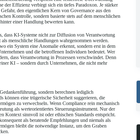
 der Effizienz verbirgt sich ein tiefes Paradoxon. Je stärker
ie Gefahr, den eigentlichen Kern von Governance aus den
schen Kontrolle, sondern basierte stets auf dem menschlichen
 hinter einer Handlung bewerten kann.
s, dass KI-Systeme nicht zur Diffusion von Verantwortung
tatt als menschliche Handlungen wahrgenommen werden.
wo ein System eine Anomalie erkennt, sondern erst in dem
Unternehmen und die betroffenen Individuen bedeutet. Wer
indern, dass Verantwortung in Prozessen verschwindet. Denn
 einer KI – sondern durch Unternehmen, die nicht mehr
 Gedankenführung, sondern berechnen lediglich
 können eine trügerische Sicherheit suggerieren, die
svermögen zu verwechseln. Wenn Compliance rein mechanisch
deutung als werteorientiertes Steuerungsinstrument. Nur der
n Kontext sinnvoll ist oder ethischen Standards entspricht.
konsequent als beratende Empfehlungen und niemals als
ermögen bleibt die notwendige Instanz, um den Graben
cken.