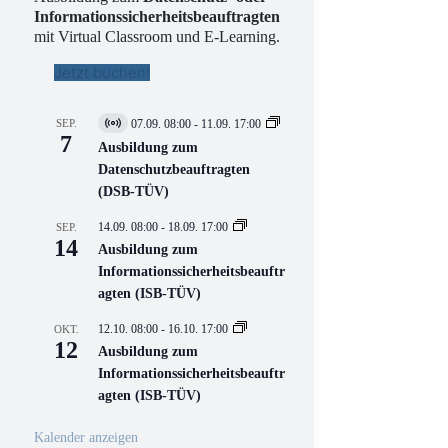
Informationssicherheitsbeauftragten
mit Virtual Classroom und E-Learning.
Jetzt buchen!
SEP.
07.09. 08:00
-
11.09. 17:00
V
7
i
Ausbildung zum
r
Datenschutzbeauftragten
t
(DSB-TÜV)
u
e
l
14.09. 08:00
-
18.09. 17:00
SEP.
l
14
Ausbildung zum
V
Informationssicherheitsbeauftr
e
r
agten (ISB-TÜV)
a
n
12.10. 08:00
-
16.10. 17:00
OKT.
s
12
Ausbildung zum
t
a
Informationssicherheitsbeauftr
l
agten (ISB-TÜV)
t
u
n
Kalender anzeigen