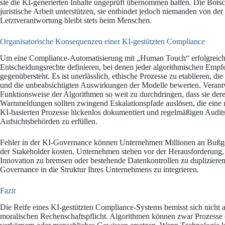
sie die KI-generierten Inhalte ungeprüft übernommen hatten. Die Botsc
juristische Arbeit unterstützen, sie entbindet jedoch niemanden von de
Letztverantwortung bleibt stets beim Menschen.
Organisatorische Konsequenzen einer KI-gestützten Compliance
Um eine Compliance-Automatisierung mit „Human Touch“ erfolgreich
Entscheidungsrechte definieren, bei denen jeder algorithmischen Empf
gegenübersteht. Es ist unerlässlich, ethische Prozesse zu etablieren, di
und die unbeabsichtigten Auswirkungen der Modelle bewerten. Verantw
Funktionsweise der Algorithmen so weit zu durchdringen, dass sie deren
Warnmeldungen sollten zwingend Eskalationspfade auslösen, die eine me
KI-basierten Prozesse lückenlos dokumentiert und regelmäßigen Audit
Aufsichtsbehörden zu erfüllen.
Fehler in der KI-Governance können Unternehmen Millionen an Bußgel
der Stakeholder kosten. Unternehmen stehen vor der Herausforderung
Innovation zu bremsen oder bestehende Datenkontrollen zu dupliziere
Governance in die Struktur Ihres Unternehmens zu integrieren.
Fazit
Die Reife eines KI-gestützten Compliance-Systems bemisst sich nicht a
moralischen Rechenschaftspflicht. Algorithmen können zwar Prozesse o