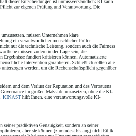
haft dieser Entscheidungen ist unmissverständlich: KI kann
r Pflicht zur eigenen Prüfung und Verantwortung. Die
 umzusetzen, müssen Unternehmen klare
ehlung ein verantwortlicher menschlicher Prüfer
e nicht nur die technische Leistung, sondern auch die Fairness
ortliche müssen zudem in der Lage sein, die
 Ergebnisse fundiert kritisieren können. Automatisierte
nschliche Intervention garantieren. Schließlich sollten alle
s unterzogen werden, um die Rechenschaftspflicht gegenüber
dern und dem Verlust der Reputation und des Vertrauens
, Governance im großen Maßstab umzusetzen, ohne die KI-
n.
KINAST
hilft Ihnen, eine verantwortungsvolle KI-
n seiner prädiktiven Genauigkeit, sondern an seiner
ptimieren, aber sie können (zumindest bislang) nicht Ethik