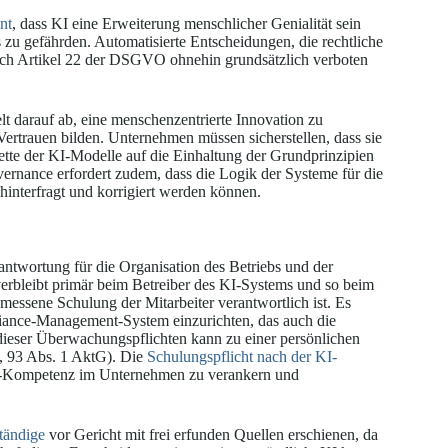
nt
, dass KI eine Erweiterung menschlicher Genialität sein
zu gefährden. Automatisierte Entscheidungen, die rechtliche
nach Artikel 22 der DSGVO ohnehin grundsätzlich verboten
 darauf ab, eine menschenzentrierte Innovation zu
Vertrauen bilden. Unternehmen müssen sicherstellen, dass sie
kette der KI-Modelle auf die Einhaltung der Grundprinzipien
nance erfordert zudem, dass die Logik der Systeme für die
 hinterfragt und korrigiert werden können.
antwortung für die Organisation des Betriebs und der
erbleibt primär beim Betreiber des KI-Systems und so beim
messene Schulung der Mitarbeiter verantwortlich ist. Es
liance-Management-System einzurichten, das auch die
dieser Überwachungspflichten kann zu einer persönlichen
, 93 Abs. 1 AktG). Die
Schulungspflicht nach der KI-
e KI-Kompetenz im Unternehmen zu verankern und
tändige
vor Gericht mit frei erfunden Quellen erschienen, da