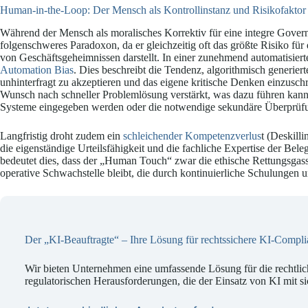
Human-in-the-Loop: Der Mensch als Kontrollinstanz und Risikofaktor
Während der Mensch als moralisches Korrektiv für eine integre Governan
folgenschweres Paradoxon, da er gleichzeitig oft das größte Risiko für
von Geschäftsgeheimnissen darstellt. In einer zunehmend automatisier
Automation Bias
. Dies beschreibt die Tendenz, algorithmisch generie
unhinterfragt zu akzeptieren und das eigene kritische Denken einzusc
Wunsch nach schneller Problemlösung verstärkt, was dazu führen kann
Systeme eingegeben werden oder die notwendige sekundäre Überprüfu
Langfristig droht zudem ein
schleichender Kompetenzverlus
t (Deskill
die eigenständige Urteilsfähigkeit und die fachliche Expertise der Bel
bedeutet dies, dass der „Human Touch“ zwar die ethische Rettungsgasse 
operative Schwachstelle bleibt, die durch kontinuierliche Schulungen 
Der „KI-Beauftragte“
–
Ihre Lösung für rechtssichere KI-Compl
Wir bieten Unternehmen eine umfassende Lösung für die rechtli
regulatorischen Herausforderungen, die der Einsatz von KI mit si