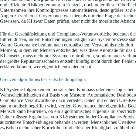
und effiziente Risikoerkennung in Echtzeit, doch unter dieser Oberfläche
Unternehmen ihre Kontrollprozesse automatisieren, desto größer ist d
Augen zu verlieren. Governance war niemals nur eine Frage der techni
Gewissen, da KI zwar Daten prüfen, aber nicht die moralische Absicht
Für die Geschäftsleitung und Compliance-Verantwortliche bedeutet die
führen dürfen, indem Entscheidungen lediglich als Systemprozesse s
Wahre Governance beginnt nach europäischem Verständnis nicht dort, 
Moment, in dem ein Mensch entscheidet, was diese Anomalie für das 
KI einsetzt, muss nicht nur Systeme kontrollieren, sondern auch verh
der größte Reputationsschaden entsteht künftig nicht durch den Fehler
erklären können, wer eigentlich entschieden hat.
Grenzen algorithmischer Entscheidungslogik
KI-Systeme folgen keinem moralischen Kompass oder einer logischen
Wahrscheinlichkeiten auf Basis von Mustern. Automatisierte Dashboards
Compliance-Verantwortliche dazu verleitet, Daten mit echtem Urteil
statt moralisch begriffen wird, verliert Governance ihre eigentliche Be
Mensch kann beurteilen, ob ein algorithmisches Ergebnis im spezifische
Daher müssen Ergebnisse von KI-Systemen in der Compliance-Praxis 
autoritative Entscheidungen behandelt werden. Menschliches Urteilsv
zwischen technischer Korrektheit und ethischer Richtigkeit zu überbrü