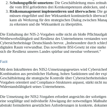
Schulungspflicht umsetzen:
Die Geschäftsleitung muss zeitnah 
die vom BSI geforderten drei Kernkompetenzen abdecken, und 
Risikomanagement implementieren und überwachen:
Die ge
müssen eingeführt und ihre Wirksamkeit kontinuierlich überwach
kann als Werkzeug für den strategischen Dialog zwischen Man
zu erkennen und die Wirksamkeit zu überprüfen.
Die Einhaltung der NIS-2-Vorgaben sollte nicht als bloße Pflichtaufgab
Wettbewerbsfähigkeit und Resilienz des Unternehmens verstanden werd
Cybersicherheitslage Deutschlands hervor. „Insbesondere durch schlech
digitalen Raum verwundbar. Das novellierte BSI-Gesetz ist eine starke
sich die Resilienz unseres Landes spürbar und messbar verbessert.“
Fazit
Mit dem Inkrafttreten des NIS2-Umsetzungsgesetzes wird Cybersicher
Kombination aus persönlicher Haftung, hohen Sanktionen und der expliz
Geschäftsleitung die strategische Kontrolle über Cybersicherheitsrisi
Vorgaben orientiert und Compliance-Strukturen anpasst, stärkt nicht nur
Widerstandsfähigkeit seines Unternehmens.
Die Umsetzung der NIS2-Vorgaben erfordert angesichts der sofortigen 
eine sorgfältige und individuelle Abwägung der notwendigen Maßnahm
abstrakt formulierten gesetzlichen Anforderungen in konkrete, dokume