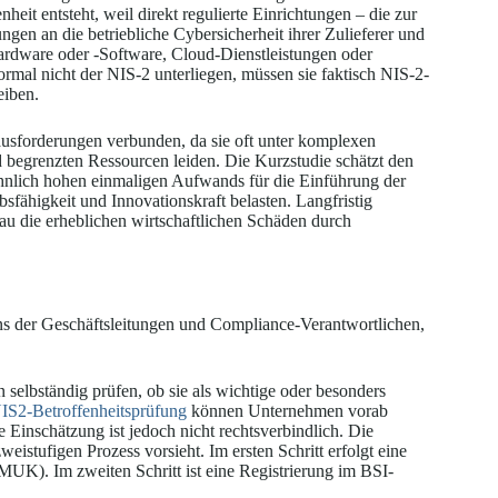
eit entsteht, weil direkt regulierte Einrichtungen – die zur
ungen an die betriebliche Cybersicherheit ihrer Zulieferer und
Hardware oder -Software, Cloud-Dienstleistungen oder
mal nicht der NIS-2 unterliegen, müssen sie faktisch NIS-2-
eiben.
sforderungen verbunden, da sie oft unter komplexen
begrenzten Ressourcen leiden. Die Kurzstudie schätzt den
ähnlich hohen einmaligen Aufwands für die Einführung der
fähigkeit und Innovationskraft belasten. Langfristig
au die erheblichen wirtschaftlichen Schäden durch
ns der Geschäftsleitungen und Compliance-Verantwortlichen,
elbständig prüfen, ob sie als wichtige oder besonders
IS2-Betroffenheitsprüfung
können Unternehmen vorab
e Einschätzung ist jedoch nicht rechtsverbindlich. Die
eistufigen Prozess vorsieht. Im ersten Schritt erfolgt eine
K). Im zweiten Schritt ist eine Registrierung im BSI-