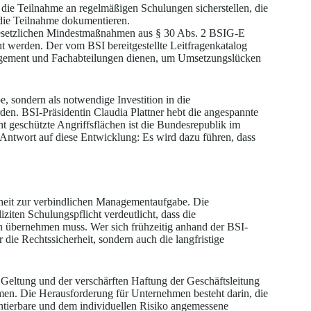
die Teilnahme an regelmäßigen Schulungen sicherstellen, die
die Teilnahme dokumentieren.
setzlichen Mindestmaßnahmen aus § 30 Abs. 2 BSIG-E
t werden. Der vom BSI bereitgestellte Leitfragenkatalog
agement und Fachabteilungen dienen, um Umsetzungslücken
e, sondern als notwendige Investition in die
en. BSI-Präsidentin Claudia Plattner hebt die angespannte
t geschützte Angriffsflächen ist die Bundesrepublik im
 Antwort auf diese Entwicklung: Es wird dazu führen, dass
heit zur verbindlichen Managementaufgabe. Die
iten Schulungspflicht verdeutlicht, dass die
ken übernehmen muss. Wer sich frühzeitig anhand der BSI-
 die Rechtssicherheit, sondern auch die langfristige
Geltung und der verschärften Haftung der Geschäftsleitung
en. Die Herausforderung für Unternehmen besteht darin, die
ntierbare und dem individuellen Risiko angemessene