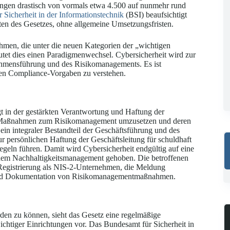
htungen drastisch von vormals etwa 4.500 auf nunmehr rund
 Sicherheit in der Informationstechnik
(BSI) beaufsichtigt
eten des Gesetzes, ohne allgemeine Umsetzungsfristen.
men, die unter die neuen Kategorien der „wichtigen
utet dies einen Paradigmenwechsel. Cybersicherheit wird zur
ehmensführung und des Risikomanagements. Es ist
aren Compliance-Vorgaben zu verstehen.
gt in der gestärkten Verantwortung und Haftung der
 die Maßnahmen zum Risikomanagement umzusetzen und deren
in integraler Bestandteil der Geschäftsführung und des
ur persönlichen Haftung der Geschäftsleitung für schuldhaft
geln führen. Damit wird Cybersicherheit endgültig auf eine
dem Nachhaltigkeitsmanagement gehoben. Die betroffenen
 Registrierung als NIS-2-Unternehmen, die Meldung
g und Dokumentation von Risikomanagementmaßnahmen.
en zu können, sieht das Gesetz eine regelmäßige
chtiger Einrichtungen vor. Das Bundesamt für Sicherheit in