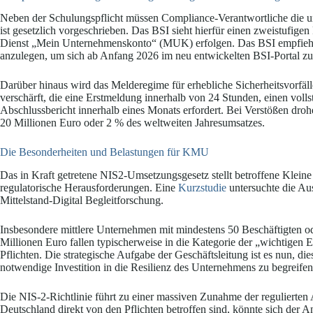
Neben der Schulungspflicht müssen Compliance-Verantwortliche die unm
ist gesetzlich vorgeschrieben. Das BSI sieht hierfür einen zweistufig
Dienst „Mein Unternehmenskonto“ (MUK) erfolgen. Das BSI empfiehl
anzulegen, um sich ab Anfang 2026 im neu entwickelten BSI-Portal zu 
Darüber hinaus wird das Melderegime für erhebliche Sicherheitsvorfälle 
verschärft, die eine Erstmeldung innerhalb von 24 Stunden, einen voll
Abschlussbericht innerhalb eines Monats erfordert. Bei Verstößen dro
20 Millionen Euro oder 2 % des weltweiten Jahresumsatzes.
Die Besonderheiten und Belastungen für KMU
Das in Kraft getretene NIS2-Umsetzungsgesetz stellt betroffene Klei
regulatorische Herausforderungen. Eine
Kurzstudie
untersuchte die A
Mittelstand-Digital Begleitforschung.
Insbesondere mittlere Unternehmen mit mindestens 50 Beschäftigten 
Millionen Euro fallen typischerweise in die Kategorie der „wichtigen
Pflichten. Die strategische Aufgabe der Geschäftsleitung ist es nun, di
notwendige Investition in die Resilienz des Unternehmens zu begreifen
Die NIS-2-Richtlinie führt zu einer massiven Zunahme der regulierte
Deutschland direkt von den Pflichten betroffen sind, könnte sich der 