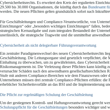
Cybersicherheitsrechts. Es erweitert den Kreis der regulierten Einric
29.500 bis 30.000 Organisationen, die künftig durch das
Bundesamt für
werden. Die neuen Pflichten gelten grundsätzlich sofort nach Inkrafttr
Für Geschäftsleitungen und Compliance-Verantwortliche, von Unterneh
Einrichtungen“ oder „besonders wichtigen Einrichtungen“ fallen, bede
strategischen Kernaufgabe und zum integralen Bestandteil der Untern
unerlässlich, die strategische Tragweite und die unmittelbar anwendb
Cybersicherheit als nicht delegierbare Führungsverantwortung
Ein zentraler Paradigmenwechsel des neuen Cybersicherheitsrechts lie
Geschäftsleitung. Die Leitungsorgane sind gesetzlich verpflichtet,
Einhaltung zu überwachen, um zu gewährleisten, dass Cybersicherheit e
Risikomanagements ist. Die Verletzung dieser Pflichten kann künftig z
verursachte Schäden nach den anwendbaren gesellschaftsrechtlichen Re
Stufe mit anderen Compliance-Bereichen wie dem Finanzwesen oder 
Unternehmen müssen drei zentrale Compliance-Pflichten erfüllen: die
erheblicher Sicherheitsvorfälle an das BSI und die Implementierun
Die Pflicht zur regelmäßigen Schulung der Geschäftsleitung
Um der gestiegenen Kontroll- und Haftungsverantwortung gerecht werd
Schulungspflicht für die Geschäftsleitungen
besonders wichtiger und wi