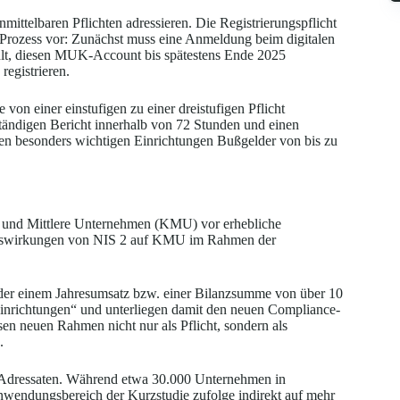
ittelbaren Pflichten adressieren. Die Registrierungspflicht
en Prozess vor: Zunächst muss eine Anmeldung beim digitalen
t, diesen MUK-Account bis spätestens Ende 2025
registrieren.
von einer einstufigen zu einer dreistufigen Pflicht
ständigen Bericht innerhalb von 72 Stunden und einen
hen besonders wichtigen Einrichtungen Bußgelder von bis zu
ne und Mittlere Unternehmen (KMU) vor erhebliche
uswirkungen von NIS 2 auf KMU im Rahmen der
oder einem Jahresumsatz bzw. einer Bilanzsumme von über 10
 Einrichtungen“ und unterliegen damit den neuen Compliance-
esen neuen Rahmen nicht nur als Pflicht, sondern als
.
n Adressaten. Während etwa 30.000 Unternehmen in
Anwendungsbereich der Kurzstudie zufolge indirekt auf mehr