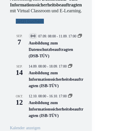
Informationssicherheitsbeauftragten
mit Virtual Classroom und E-Learning.
Jetzt buchen!
SEP.
07.09. 08:00
-
11.09. 17:00
V
7
i
Ausbildung zum
r
Datenschutzbeauftragten
t
(DSB-TÜV)
u
e
l
14.09. 08:00
-
18.09. 17:00
SEP.
l
14
Ausbildung zum
V
Informationssicherheitsbeauftr
e
r
agten (ISB-TÜV)
a
n
12.10. 08:00
-
16.10. 17:00
OKT.
s
12
Ausbildung zum
t
a
Informationssicherheitsbeauftr
l
agten (ISB-TÜV)
t
u
n
Kalender anzeigen