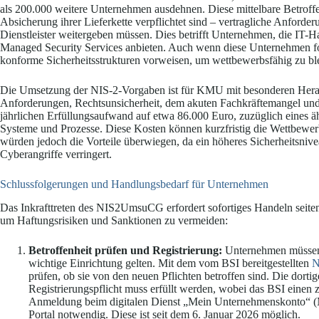
als 200.000 weitere Unternehmen ausdehnen. Diese mittelbare Betroffenh
Absicherung ihrer Lieferkette verpflichtet sind – vertragliche Anforder
Dienstleister weitergeben müssen. Dies betrifft Unternehmen, die IT-
Managed Security Services anbieten. Auch wenn diese Unternehmen for
konforme Sicherheitsstrukturen vorweisen, um wettbewerbsfähig zu bl
Die Umsetzung der NIS-2-Vorgaben ist für KMU mit besonderen Herau
Anforderungen, Rechtsunsicherheit, dem akuten Fachkräftemangel und 
jährlichen Erfüllungsaufwand auf etwa 86.000 Euro, zuzüglich eines 
Systeme und Prozesse. Diese Kosten können kurzfristig die Wettbewerbs
würden jedoch die Vorteile überwiegen, da ein höheres Sicherheitsnive
Cyberangriffe verringert.
Schlussfolgerungen und Handlungsbedarf für Unternehmen
Das Inkrafttreten des NIS2UmsuCG erfordert sofortiges Handeln seite
um Haftungsrisiken und Sanktionen zu vermeiden:
Betroffenheit prüfen und Registrierung:
Unternehmen müssen s
wichtige Einrichtung gelten. Mit dem vom BSI bereitgestellten
N
prüfen, ob sie von den neuen Pflichten betroffen sind. Die dortig
Registrierungspflicht muss erfüllt werden, wobei das BSI einen zw
Anmeldung beim digitalen Dienst „Mein Unternehmenskonto“ (MU
Portal notwendig. Diese ist seit dem 6. Januar 2026 möglich.