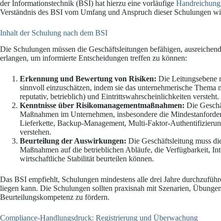
der Informationstechnik (BSI) hat hierzu eine vorläufige
Handreichung
Verständnis des BSI vom Umfang und Anspruch dieser Schulungen wid
Inhalt der Schulung nach dem BSI
Die Schulungen müssen die Geschäftsleitungen befähigen, ausreichend
erlangen, um informierte Entscheidungen treffen zu können:
Erkennung und Bewertung von Risiken:
Die Leitungsebene mu
sinnvoll einzuschätzen, indem sie das unternehmerische Thema m
reputativ, betrieblich) und Eintrittswahrscheinlichkeiten versteht.
Kenntnisse über Risikomanagementmaßnahmen:
Die Geschäf
Maßnahmen im Unternehmen, insbesondere die Mindestanforderu
Lieferkette, Backup-Management, Multi-Faktor-Authentifizier
verstehen.
Beurteilung der Auswirkungen:
Die Geschäftsleitung muss di
Maßnahmen auf die betrieblichen Abläufe, die Verfügbarkeit, Inte
wirtschaftliche Stabilität beurteilen können.
Das BSI empfiehlt, Schulungen mindestens alle drei Jahre durchzuführ
liegen kann. Die Schulungen sollten praxisnah mit Szenarien, Übungen
Beurteilungskompetenz zu fördern.
Compliance-Handlungsdruck: Registrierung und Überwachung