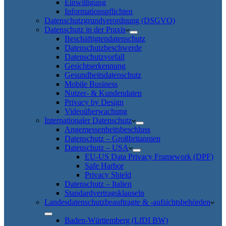
Einwilligung
Informationspflichten
Datenschutzgrundverordnung (DSGVO)
Datenschutz in der Praxis
Beschäftigtendatenschutz
Datenschutzbeschwerde
Datenschutzvorfall
Gesichtserkennung
Gesundheitsdatenschutz
Mobile Business
Nutzer- & Kundendaten
Privacy by Design
Videoüberwachung
Internationaler Datenschutz
Angemessenheitsbeschluss
Datenschutz – Großbritannien
Datenschutz – USA
EU-US Data Privacy Framework (DPF)
Safe Harbor
Privacy Shield
Datenschutz – Italien
Standardvertragsklauseln
Landesdatenschutzbeauftragte & -aufsichtsbehörden
Baden-Württemberg (LfDI BW)