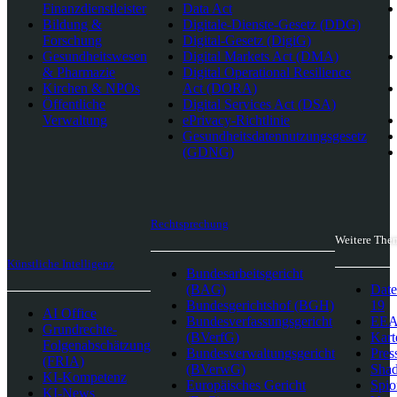
Finanzdienstleister
Data Act
Bildung &
Digitale-Dienste-Gesetz (DDG)
Forschung
Digital-Gesetz (DigiG)
Gesundheitswesen
Digital Markets Act (DMA)
& Pharmazie
Digital Operational Resilience
Kirchen & NPOs
Act (DORA)
Öffentliche
Digital Services Act (DSA)
Verwaltung
ePrivacy-Richtlinie
Gesundheitsdatennutzungsgesetz
(GDNG)
Rechtsprechung
Weitere The
Künstliche Intelligenz
Bundesarbeitsgericht
(BAG)
Date
Bundesgerichtshof (BGH)
19
AI Office
Bundesverfassungsgericht
EEA-
Grundrechte-
(BVerfG)
Kart
Folgenabschätzung
Bundesverwaltungsgericht
Pres
(FRIA)
(BVerwG)
Sha
KI-Kompetenz
Europäisches Gericht
Spio
KI-News