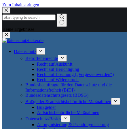
Zum Inhalt springen
Keine Ergebnisse
Datenschutz
Betroffenenrechte
Recht auf Auskunft
Recht auf Berichtigung
Recht auf Löschung („Vergessenwerden“)
Recht auf Widerspruch
Bundesbeauftragte für den Datenschutz und die
Informationsfreiheit (BfDI)
Bundesdatenschutzgesetz (BDSG)
Bußgelder & aufsichtsbehördliche Maßnahmen
Bußgelder
Aufsichtsbehördliche Maßnahmen
Datenschutz-Basics
Anonymisierung & Pseudonymisierung