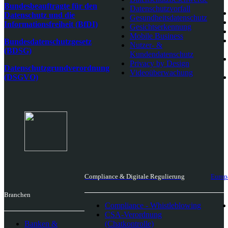
Bundesbeauftragte für den
Datenschutzvorfall
Datenschutz und die
Gesundheitsdatenschutz
Informationsfreiheit (BfDI)
Gesichtserkennung
Mobile Business
Bundesdatenschutzgesetz
Nutzer- &
(BDSG)
Kundendatenschutz
Privacy by Design
Datenschutzgrundverordnung
Videoüberwachung
(DSGVO)
Compliance & Digitale Regulierung
Europ
Branchen
Compliance - Whistleblowing
CSA-Verordnung
Banken &
(Chatkontrolle)