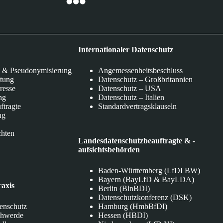
Internationaler Datenschutz
 & Pseudonymisierung
Angemessenheitsbeschluss
itung
Datenschutz – Großbritannien
eresse
Datenschutz – USA
ng
Datenschutz – Italien
ftragte
Standardvertragsklauseln
ng
chten
Landesdatenschutzbeauftragte & -
aufsichtsbehörden
Baden-Württemberg (LfDI BW)
Bayern (BayLfD & BayLDA)
raxis
Berlin (BlnBDI)
Datenschutzkonferenz (DSK)
tenschutz
Hamburg (HmbBfDI)
chwerde
Hessen (HBDI)