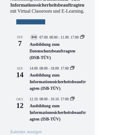
Informationssicherheitsbeauftragten
mit Virtual Classroom und E-Learning.
Jetzt buchen!
SEP.
07.09. 08:00
-
11.09. 17:00
V
7
i
Ausbildung zum
r
Datenschutzbeauftragten
t
(DSB-TÜV)
u
e
l
14.09. 08:00
-
18.09. 17:00
SEP.
l
14
Ausbildung zum
V
Informationssicherheitsbeauftr
e
r
agten (ISB-TÜV)
a
n
12.10. 08:00
-
16.10. 17:00
OKT.
s
12
Ausbildung zum
t
a
Informationssicherheitsbeauftr
l
agten (ISB-TÜV)
t
u
n
Kalender anzeigen