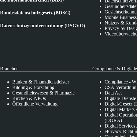
Datenschutzvorf
Gesundheitsdate
Gesichtserkenn
Bundesdatenschutzgesetz (BDSG)
Mobile Business
Nutzer- & Kund
Datenschutzgrundverordnung (DSGVO)
Privacy by Desi
Videoüberwach
Branchen
Compliance & Digitale
Banken & Finanzdienstleister
Compliance - Wh
Bildung & Forschung
CSA-Verordnung
Gesundheitswesen & Pharmazie
Data Act
Kirchen & NPOs
Digitale-Dienst
Öffentliche Verwaltung
Digital-Gesetz (
Digital Market
Digital Operatio
(DORA)
Digital Service
ePrivacy-Richtli
Gesundheitsdate