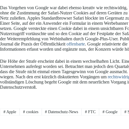
Das Vorgehen von Google war dabei ebenso kreativ wie rechtswidrig, h
ohne die Zustimmung der Safari-Nutzer Cookies auf deren Geräten zu 
Netz zuließen. Apples Standardbrowser Safari blockte im Gegensatz z
Einer Seite, auf der ein Anwender ein Formular in einem Werbebanner a
setzen. Google versteckte einen Cookie dabei in einem unsichtbaren 
Nutzerzugriff vortäuschte und so den Cookie auf der Festplatte der Safa
der Weiterempfehlung von Webinhalten durch Google-Plus-User. Publi
Journal die Praxis der Öffentlichkeit
offenbarte
. Google relativierte di
Informationen erfasst worden und ergänzte nun, der Konzern würde hö
Die Höhe der Strafe erscheint dabei in einem wechselhaften Licht. Einer
Unternehmen auferlegt worden sei. Betrachtet man jedoch den Quartals
dass die Strafe nicht einmal einen Tagesgewinn von Google ausmacht.
wiegen. Nach den erst kürzlich diskutierten Vorgängen um
rechtswidr
vollständigen Löschung begeht Google mit dem neuerlichen Vorgang i
Datenschutzverstoß.
#
Apple
#
cookies
#
Datenschutz-News
#
FTC
#
Google
#
S