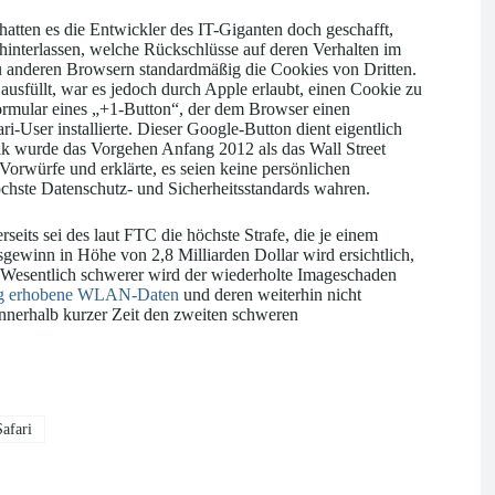
atten es die Entwickler des IT-Giganten doch geschafft,
hinterlassen, welche Rückschlüsse auf deren Verhalten im
u anderen Browsern standardmäßig die Cookies von Dritten.
usfüllt, war es jedoch durch Apple erlaubt, einen Cookie zu
Formular eines „+1-Button“, der dem Browser einen
ri-User installierte. Dieser Google-Button dient eigentlich
k wurde das Vorgehen Anfang 2012 als das Wall Street
e Vorwürfe und erklärte, es seien keine persönlichen
chste Datenschutz- und Sicherheitsstandards wahren.
seits sei des laut FTC die höchste Strafe, die je einem
gewinn in Höhe von 2,8 Milliarden Dollar wird ersichtlich,
 Wesentlich schwerer wird der wiederholte Imageschaden
ig erhobene WLAN-Daten
und deren weiterhin nicht
nnerhalb kurzer Zeit den zweiten schweren
afari