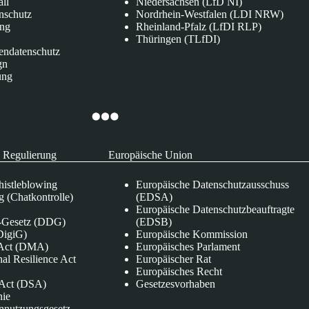
all
Niedersachsen (LfD NI)
nschutz
Nordrhein-Westfalen (LDI NRW)
ung
Rheinland-Pfalz (LfDI RLP)
Thüringen (TLfDI)
endatenschutz
gn
ung
 Regulierung
Europäische Union
istleblowing
Europäische Datenschutzausschuss
 (Chatkontrolle)
(EDSA)
Europäische Datenschutzbeauftragte
e-Gesetz (DDG)
(EDSB)
DigiG)
Europäische Kommission
s Act (DMA)
Europäisches Parlament
nal Resilience Act
Europäischer Rat
Europäisches Recht
s Act (DSA)
Gesetzesvorhaben
nie
nnutzungsgesetz