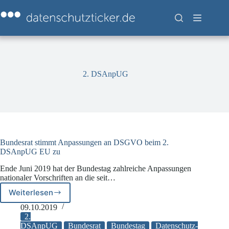
Zum
Inhalt
springen
2. DSAnpUG
Bundesrat stimmt Anpassungen an DSGVO beim 2.
DSAnpUG EU zu
Ende Juni 2019 hat der Bundestag zahlreiche Anpassungen
nationaler Vorschriften an die seit…
Weiterlesen
Bundesrat
stimmt
09.10.2019
Anpassungen
2.
an
DSAnpUG
Bundesrat
Bundestag
Datenschutz-