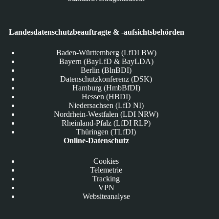
Landesdatenschutzbeauftragte & -aufsichtsbehörden
Baden-Württemberg (LfDI BW)
Bayern (BayLfD & BayLDA)
Berlin (BlnBDI)
Datenschutzkonferenz (DSK)
Hamburg (HmbBfDI)
Hessen (HBDI)
Niedersachsen (LfD NI)
Nordrhein-Westfalen (LDI NRW)
Rheinland-Pfalz (LfDI RLP)
Thüringen (TLfDI)
Online-Datenschutz
Cookies
Telemetrie
Tracking
VPN
Websiteanalyse