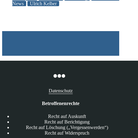
News
Ulrich Kelber
DSGVO
beim
2.
DSAnpUG
EU
zu
Datenschutz
Betroffenenrechte
Recht auf Auskunft
Recht auf Berichtigung
Recht auf Löschung („Vergessenwerden“)
Recht auf Widerspruch