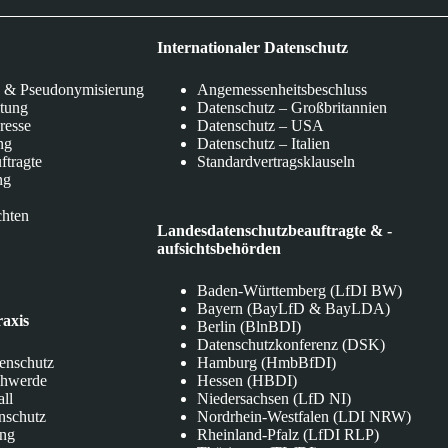
Internationaler Datenschutz
 & Pseudonymisierung
Angemessenheitsbeschluss
itung
Datenschutz – Großbritannien
eresse
Datenschutz – USA
ng
Datenschutz – Italien
ftragte
Standardvertragsklauseln
ng
chten
Landesdatenschutzbeauftragte & -
aufsichtsbehörden
Baden-Württemberg (LfDI BW)
Bayern (BayLfD & BayLDA)
raxis
Berlin (BlnBDI)
Datenschutzkonferenz (DSK)
tenschutz
Hamburg (HmbBfDI)
chwerde
Hessen (HBDI)
all
Niedersachsen (LfD NI)
nschutz
Nordrhein-Westfalen (LDI NRW)
ung
Rheinland-Pfalz (LfDI RLP)