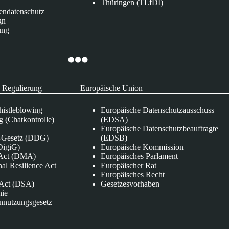
Thüringen (TLfDI)
endatenschutz
gn
ung
 Regulierung
Europäische Union
istleblowing
Europäische Datenschutzausschuss
 (Chatkontrolle)
(EDSA)
Europäische Datenschutzbeauftragte
e-Gesetz (DDG)
(EDSB)
DigiG)
Europäische Kommission
s Act (DMA)
Europäisches Parlament
nal Resilience Act
Europäischer Rat
Europäisches Recht
s Act (DSA)
Gesetzesvorhaben
nie
nnutzungsgesetz