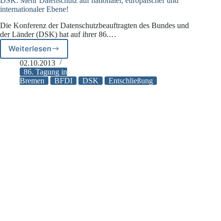
DSK: Mehr Datenschutz auf nationaler, europäischer und
internationaler Ebene!
Die Konferenz der Datenschutzbeauftragten des Bundes und
der Länder (DSK) hat auf ihrer 86.…
Weiterlesen
DSK:
Mehr
02.10.2013
Datenschutz
86. Tagung in
auf
Bremen
BFDI
DSK
Entschließung
nationaler,
europäischer
und
internationaler
Ebene!