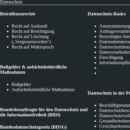
Datenschutz
Betroffenenrechte
Datenschutz-Basics
Recht auf Auskunft
Anonymisierung
Recht auf Berichtigung
Auftragsverarbe
Recht auf Löschung
Berechtigtes Int
(„Vergessenwerden“)
Datenminimieru
Recht auf Widerspruch
Datenschutzbeau
Datenverarbeitu
Einwilligung
Informationspfli
Bußgelder & aufsichtsbehördliche
Maßnahmen
Bußgelder
Aufsichtsbehördliche Maßnahmen
Datenschutz in der P
Beschäftigtenda
Bundesbeauftragte für den Datenschutz und
Datenschutzbes
die Informationsfreiheit (BfDI)
Datenschutzvorf
Gesundheitsdate
Gesichtserkenn
Bundesdatenschutzgesetz (BDSG)