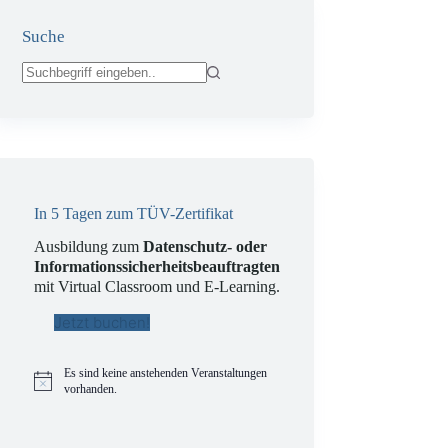
Suche
Keine
Ergebnisse
In 5 Tagen zum TÜV-Zertifikat
Ausbildung zum
Datenschutz- oder
Informationssicherheitsbeauftragten
mit Virtual Classroom und E-Learning.
Jetzt buchen!
Es sind keine anstehenden Veranstaltungen
H
vorhanden.
i
n
w