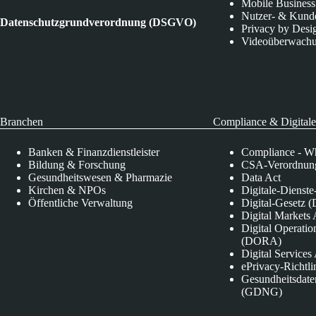
Mobile Business
Nutzer- & Kund
Datenschutzgrundverordnung (DSGVO)
Privacy by Desi
Videoüberwach
Branchen
Compliance & Digitale
Banken & Finanzdienstleister
Compliance - Wh
Bildung & Forschung
CSA-Verordnung
Gesundheitswesen & Pharmazie
Data Act
Kirchen & NPOs
Digitale-Dienst
Öffentliche Verwaltung
Digital-Gesetz (
Digital Market
Digital Operatio
(DORA)
Digital Service
ePrivacy-Richtli
Gesundheitsdate
(GDNG)