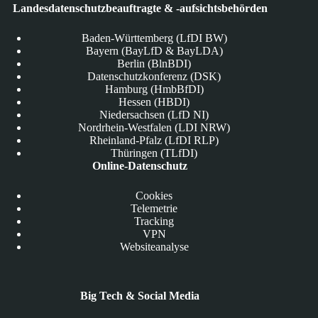
Landesdatenschutzbeauftragte & -aufsichtsbehörden
Baden-Württemberg (LfDI BW)
Bayern (BayLfD & BayLDA)
Berlin (BlnBDI)
Datenschutzkonferenz (DSK)
Hamburg (HmbBfDI)
Hessen (HBDI)
Niedersachsen (LfD NI)
Nordrhein-Westfalen (LDI NRW)
Rheinland-Pfalz (LfDI RLP)
Thüringen (TLfDI)
Online-Datenschutz
Cookies
Telemetrie
Tracking
VPN
Websiteanalyse
Big Tech & Social Media