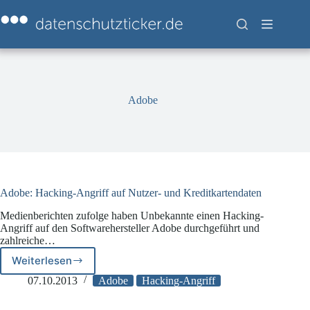
Zum
Inhalt
springen
Adobe
Adobe: Hacking-Angriff auf Nutzer- und Kreditkartendaten
Medienberichten zufolge haben Unbekannte einen Hacking-
Angriff auf den Softwarehersteller Adobe durchgeführt und
zahlreiche…
Weiterlesen
Adobe:
Hacking-
07.10.2013
Adobe
Hacking-Angriff
Angriff
auf