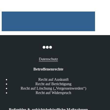
Nutzer-
und
Kreditkartendaten
Datenschutz
Betroffenenrechte
Recht auf Auskunft
Recht auf Berichtigung
Recht auf Löschung („Vergessenwerden“)
Recht auf Widerspruch
Bußgelder & aufsichtsbehördliche Maßnahmen