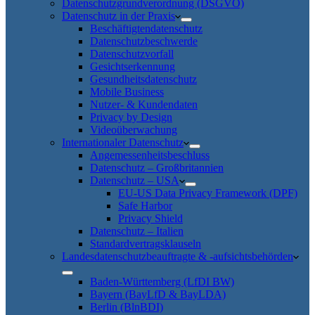
Datenschutzgrundverordnung (DSGVO)
Datenschutz in der Praxis
Beschäftigtendatenschutz
Datenschutzbeschwerde
Datenschutzvorfall
Gesichtserkennung
Gesundheitsdatenschutz
Mobile Business
Nutzer- & Kundendaten
Privacy by Design
Videoüberwachung
Internationaler Datenschutz
Angemessenheitsbeschluss
Datenschutz – Großbritannien
Datenschutz – USA
EU-US Data Privacy Framework (DPF)
Safe Harbor
Privacy Shield
Datenschutz – Italien
Standardvertragsklauseln
Landesdatenschutzbeauftragte & -aufsichtsbehörden
Baden-Württemberg (LfDI BW)
Bayern (BayLfD & BayLDA)
Berlin (BlnBDI)