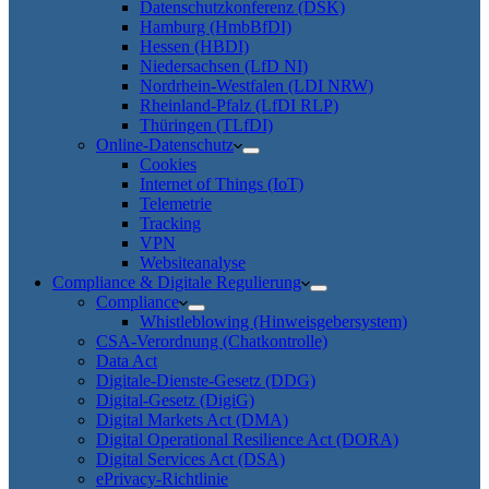
Datenschutzkonferenz (DSK)
Hamburg (HmbBfDI)
Hessen (HBDI)
Niedersachsen (LfD NI)
Nordrhein-Westfalen (LDI NRW)
Rheinland-Pfalz (LfDI RLP)
Thüringen (TLfDI)
Online-Datenschutz
Cookies
Internet of Things (IoT)
Telemetrie
Tracking
VPN
Websiteanalyse
Compliance & Digitale Regulierung
Compliance
Whistleblowing (Hinweisgebersystem)
CSA-Verordnung (Chatkontrolle)
Data Act
Digitale-Dienste-Gesetz (DDG)
Digital-Gesetz (DigiG)
Digital Markets Act (DMA)
Digital Operational Resilience Act (DORA)
Digital Services Act (DSA)
ePrivacy-Richtlinie