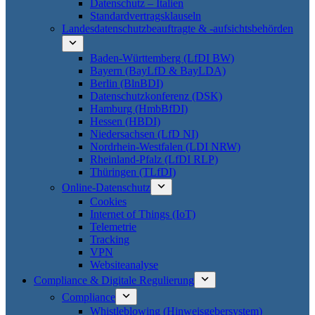
Datenschutz – Italien
Standardvertragsklauseln
Landesdatenschutzbeauftragte & -aufsichtsbehörden
Baden-Württemberg (LfDI BW)
Bayern (BayLfD & BayLDA)
Berlin (BlnBDI)
Datenschutzkonferenz (DSK)
Hamburg (HmbBfDI)
Hessen (HBDI)
Niedersachsen (LfD NI)
Nordrhein-Westfalen (LDI NRW)
Rheinland-Pfalz (LfDI RLP)
Thüringen (TLfDI)
Online-Datenschutz
Cookies
Internet of Things (IoT)
Telemetrie
Tracking
VPN
Websiteanalyse
Compliance & Digitale Regulierung
Compliance
Whistleblowing (Hinweisgebersystem)