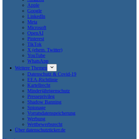
Apple
Google
LinkedIn
Meta
Microsoft
OpenAI
Pinterest
TikTok
X (ehem. Twitter)
YouTube
WhatsApp
Weitere Themen
Datenschutz & Covid-19
EEA-Richtlinie
Kartellrecht
Minderjährigenschutz
Presseprivileg
Shadow Banning
Spionage
Vorratsdatenspeicherung
Werbung
Wettbewerbsrecht
Über datenschutzticker.de