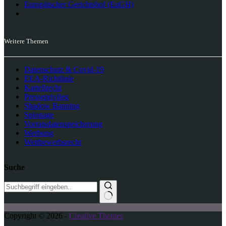
Europäischer Gerichtshof (EuGH)
Weitere Themen
Datenschutz & Covid-19
EEA-Richtlinie
Kartellrecht
Presseprivileg
Shadow Banning
Spionage
Vorratsdatenspeicherung
Werbung
Wettbewerbsrecht
Suche
K
Copyright © 2026 -
Creative Themes
e
i