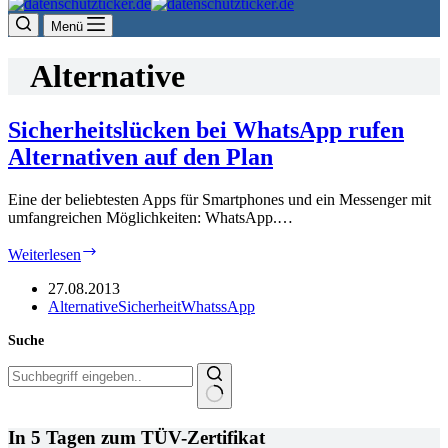
Menü
Alternative
Sicherheitslücken bei WhatsApp rufen
Alternativen auf den Plan
Eine der beliebtesten Apps für Smartphones und ein Messenger mit
umfangreichen Möglichkeiten: WhatsApp.…
Sicherheitslücken
Weiterlesen
bei
WhatsApp
27.08.2013
rufen
Alternative
Sicherheit
WhatssApp
Alternativen
Suche
auf
den
Plan
Keine
Ergebnisse
In 5 Tagen zum TÜV-Zertifikat