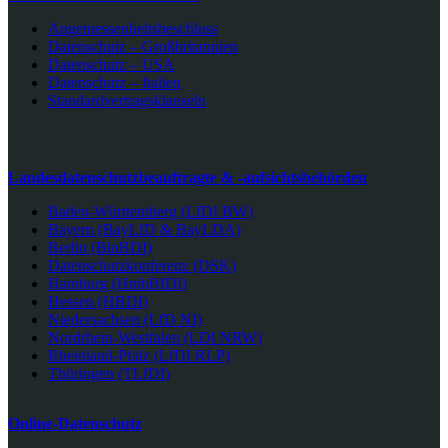
Angemessenheitsbeschluss
Datenschutz – Großbritannien
Datenschutz – USA
Datenschutz – Italien
Standardvertragsklauseln
Landesdatenschutzbeauftragte & -aufsichtsbehörden
Baden-Württemberg (LfDI BW)
Bayern (BayLfD & BayLDA)
Berlin (BlnBDI)
Datenschutzkonferenz (DSK)
Hamburg (HmbBfDI)
Hessen (HBDI)
Niedersachsen (LfD NI)
Nordrhein-Westfalen (LDI NRW)
Rheinland-Pfalz (LfDI RLP)
Thüringen (TLfDI)
Online-Datenschutz