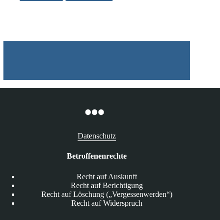
Arztes
bei
Kindeszeugung
durch
heterologe
Insemination
Datenschutz
Betroffenenrechte
Recht auf Auskunft
Recht auf Berichtigung
Recht auf Löschung („Vergessenwerden“)
Recht auf Widerspruch