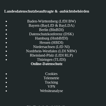
Landesdatenschutzbeauftragte & -aufsichtsbehörden
Baden-Württemberg (LfDI BW)
Bayern (BayLfD & BayLDA)
Berlin (BlnBDI)
Datenschutzkonferenz (DSK)
Hamburg (HmbBfDI)
Hessen (HBDI)
Niedersachsen (LfD NI)
Nordrhein-Westfalen (LDI NRW)
Rheinland-Pfalz (LfDI RLP)
Thüringen (TLfDI)
Online-Datenschutz
Cookies
Telemetrie
Tracking
VPN
Websiteanalyse