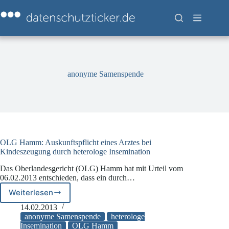
Zum
Inhalt
springen
anonyme Samenspende
OLG Hamm: Auskunftspflicht eines Arztes bei
Kindeszeugung durch heterologe Insemination
Das Oberlandesgericht (OLG) Hamm hat mit Urteil vom
06.02.2013 entschieden, dass ein durch…
Weiterlesen
OLG
Hamm:
14.02.2013
Auskunftspflicht
anonyme Samenspende
heterologe
eines
Insemination
OLG Hamm