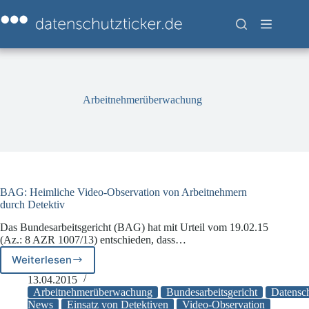
Zum
Inhalt
springen
Arbeitnehmerüberwachung
BAG: Heimliche Video-Observation von Arbeitnehmern
durch Detektiv
Das Bundesarbeitsgericht (BAG) hat mit Urteil vom 19.02.15
(Az.: 8 AZR 1007/13) entschieden, dass…
Weiterlesen
BAG:
Heimliche
13.04.2015
Video-
Arbeitnehmerüberwachung
Bundesarbeitsgericht
Datensc
Observation
News
Einsatz von Detektiven
Video-Observation