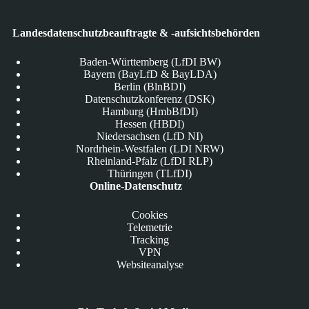
Landesdatenschutzbeauftragte & -aufsichtsbehörden
Baden-Württemberg (LfDI BW)
Bayern (BayLfD & BayLDA)
Berlin (BlnBDI)
Datenschutzkonferenz (DSK)
Hamburg (HmbBfDI)
Hessen (HBDI)
Niedersachsen (LfD NI)
Nordrhein-Westfalen (LDI NRW)
Rheinland-Pfalz (LfDI RLP)
Thüringen (TLfDI)
Online-Datenschutz
Cookies
Telemetrie
Tracking
VPN
Websiteanalyse