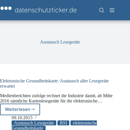
Zum
Inhalt
springen
Austausch Lesegeräte
Elektronische Gesundheitskarte: Austausch aller Lesegeräte
erwartet
Medienberichten zufolge rechnet die Industrie damit, ab Mitte
2016 sämtliche Kartenlesegeräte für die elektronische…
Weiterlesen
Elektronische
Gesundheitskarte:
09.10.2015
Austausch
Austausch Lesegeräte
BSI
elektronische
aller
Gesundheitskarte