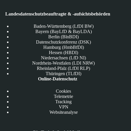
Landesdatenschutzbeauftragte & -aufsichtsbehörden
Baden-Württemberg (LfDI BW)
Bayern (BayLfD & BayLDA)
Berlin (BlnBDI)
Datenschutzkonferenz (DSK)
Hamburg (HmbBfDI)
Hessen (HBDI)
Niedersachsen (LfD NI)
Nordrhein-Westfalen (LDI NRW)
Rheinland-Pfalz (LfDI RLP)
Thüringen (TLfDI)
Online-Datenschutz
Cookies
Telemetrie
Tracking
VPN
Websiteanalyse