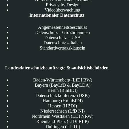
Privacy by Design
Videoüberwachung
Internationaler Datenschutz
Angemessenheitsbeschluss
Datenschutz – Großbritannien
Datenschutz – USA
Datenschutz – Italien
Standardvertragsklauseln
Landesdatenschutzbeauftragte & -aufsichtsbehörden
Baden-Württemberg (LfDI BW)
Bayern (BayLfD & BayLDA)
Berlin (BlnBDI)
Datenschutzkonferenz (DSK)
Hamburg (HmbBfDI)
Hessen (HBDI)
Niedersachsen (LfD NI)
Nordrhein-Westfalen (LDI NRW)
Rheinland-Pfalz (LfDI RLP)
Thüringen (TLfDI)