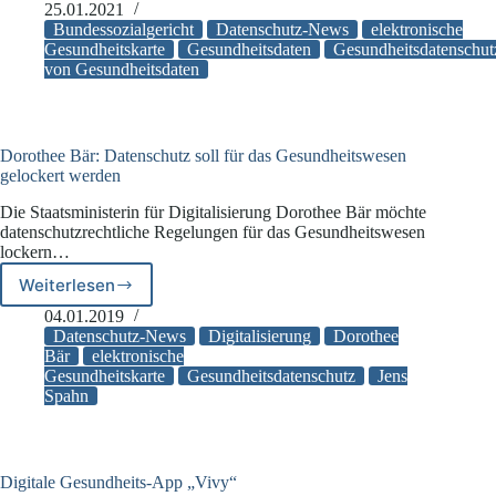
kann
25.01.2021
–
nicht
Bundessozialgericht
Datenschutz-News
elektronische
Teil
durch
Gesundheitskarte
Gesundheitsdaten
Gesundheitsdatenschut
1
von Gesundheitsdaten
Papieralternative
ersetzt
werden
Dorothee Bär: Datenschutz soll für das Gesundheitswesen
gelockert werden
Die Staatsministerin für Digitalisierung Dorothee Bär möchte
datenschutzrechtliche Regelungen für das Gesundheitswesen
lockern…
Weiterlesen
Dorothee
Bär:
04.01.2019
Datenschutz
Datenschutz-News
Digitalisierung
Dorothee
soll
Bär
elektronische
Gesundheitskarte
Gesundheitsdatenschutz
Jens
für
Spahn
das
Gesundheitswesen
gelockert
werden
Digitale Gesundheits-App „Vivy“