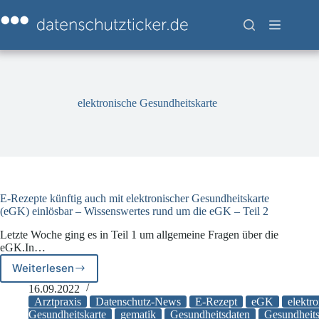
Zum
Inhalt
springen
elektronische Gesundheitskarte
E-Rezepte künftig auch mit elektronischer Gesundheitskarte
(eGK) einlösbar – Wissenswertes rund um die eGK – Teil 2
Letzte Woche ging es in Teil 1 um allgemeine Fragen über die
eGK.In…
Weiterlesen
E-
Rezepte
16.09.2022
künftig
Arztpraxis
Datenschutz-News
E-Rezept
eGK
elektr
auch
Gesundheitskarte
gematik
Gesundheitsdaten
Gesundheits