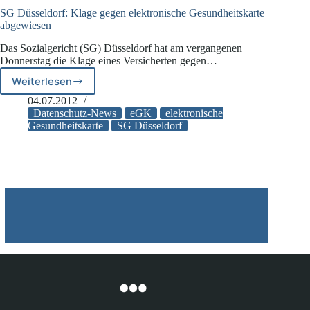
SG Düsseldorf: Klage gegen elektronische Gesundheitskarte
abgewiesen
Das Sozialgericht (SG) Düsseldorf hat am vergangenen
Donnerstag die Klage eines Versicherten gegen…
Weiterlesen
SG
Düsseldorf:
04.07.2012
Klage
Datenschutz-News
eGK
elektronische
gegen
Gesundheitskarte
SG Düsseldorf
elektronische
Gesundheitskarte
abgewiesen