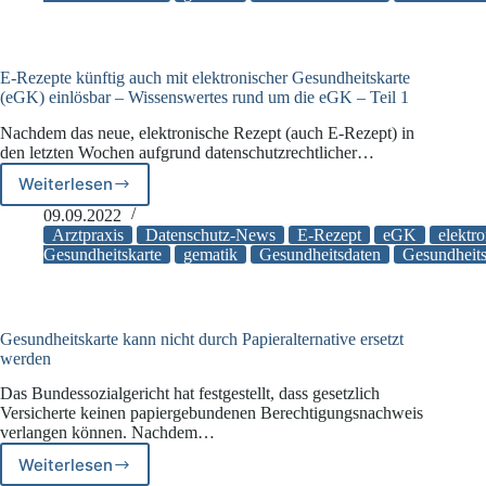
mit
elektronischer
Gesundheitskarte
(eGK)
E-Rezepte künftig auch mit elektronischer Gesundheitskarte
einlösbar
(eGK) einlösbar – Wissenswertes rund um die eGK – Teil 1
–
Nachdem das neue, elektronische Rezept (auch E-Rezept) in
Wissenswertes
den letzten Wochen aufgrund datenschutzrechtlicher…
rund
um
Weiterlesen
E-
die
Rezepte
09.09.2022
eGK
künftig
Arztpraxis
Datenschutz-News
E-Rezept
eGK
elektr
–
auch
Gesundheitskarte
gematik
Gesundheitsdaten
Gesundheits
Teil
mit
2
elektronischer
Gesundheitskarte
(eGK)
Gesundheitskarte kann nicht durch Papieralternative ersetzt
einlösbar
werden
–
Das Bundessozialgericht hat festgestellt, dass gesetzlich
Wissenswertes
Versicherte keinen papiergebundenen Berechtigungsnachweis
rund
verlangen können. Nachdem…
um
die
Weiterlesen
Gesundheitskarte
eGK