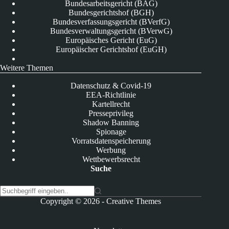
Bundesarbeitsgericht (BAG)
Bundesgerichtshof (BGH)
Bundesverfassungsgericht (BVerfG)
Bundesverwaltungsgericht (BVerwG)
Europäisches Gericht (EuG)
Europäischer Gerichtshof (EuGH)
Weitere Themen
Datenschutz & Covid-19
EEA-Richtlinie
Kartellrecht
Presseprivileg
Shadow Banning
Spionage
Vorratsdatenspeicherung
Werbung
Wettbewerbsrecht
Suche
K
Copyright © 2026 -
Creative Themes
e
i
n