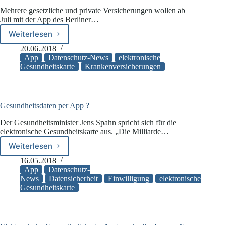
Mehrere gesetzliche und private Versicherungen wollen ab
Juli mit der App des Berliner…
Weiterlesen
Digitale
Gesundheits-
20.06.2018
App
App
Datenschutz-News
elektronische
„Vivy“
Gesundheitskarte
Krankenversicherungen
Gesundheitsdaten per App ?
Der Gesundheitsminister Jens Spahn spricht sich für die
elektronische Gesundheitskarte aus. „Die Milliarde…
Weiterlesen
Gesundheitsdaten
per
16.05.2018
App
App
Datenschutz-
?
News
Datensicherheit
Einwilligung
elektronische
Gesundheitskarte