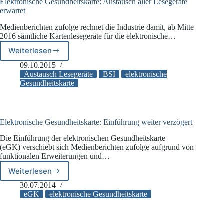
Elektronische Gesundheitskarte: Austausch aller Lesegeräte
erwartet
Medienberichten zufolge rechnet die Industrie damit, ab Mitte
2016 sämtliche Kartenlesegeräte für die elektronische…
Weiterlesen
Elektronische
Gesundheitskarte:
09.10.2015
Austausch
Austausch Lesegeräte
BSI
elektronische
aller
Gesundheitskarte
Lesegeräte
erwartet
Elektronische Gesundheitskarte: Einführung weiter verzögert
Die Einführung der elektronischen Gesundheitskarte
(eGK) verschiebt sich Medienberichten zufolge aufgrund von
funktionalen Erweiterungen und…
Weiterlesen
Elektronische
Gesundheitskarte:
30.07.2014
Einführung
eGK
elektronische Gesundheitskarte
weiter
verzögert