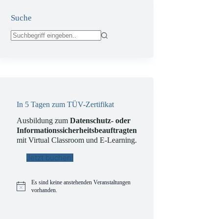
Suche
Keine
Ergebnisse
In 5 Tagen zum TÜV-Zertifikat
Ausbildung zum
Datenschutz- oder
Informationssicherheitsbeauftragten
mit Virtual Classroom und E-Learning.
Jetzt buchen!
Es sind keine anstehenden Veranstaltungen
H
vorhanden.
i
n
w