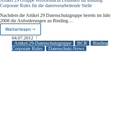
Artikel 29 Gruppe veröffentlicht Leitlinien für Binding
Corporate Rules für die datenverarbeitende Stelle
Nachdem die Artikel 29 Datenschutzgruppe bereits im Jahr
2008 die Anforderungen an Binding…
Weiterlesen
Artikel
29
04.07.2012
Gruppe
Artikel-29-Datenschutzgruppe
BCR
Binding
veröffentlicht
Corporate Rules
Datenschutz-News
Leitlinien
für
Binding
Corporate
Rules
für
die
datenverarbeitende
Stelle