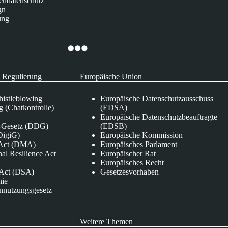
endatenschutz
gn
ung
 Regulierung
Europäische Union
istleblowing
Europäische Datenschutzausschuss
 (Chatkontrolle)
(EDSA)
Europäische Datenschutzbeauftragte
e-Gesetz (DDG)
(EDSB)
DigiG)
Europäische Kommission
s Act (DMA)
Europäisches Parlament
nal Resilience Act
Europäischer Rat
Europäisches Recht
s Act (DSA)
Gesetzesvorhaben
nie
nnutzungsgesetz
Weitere Themen