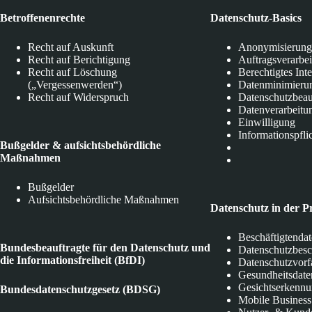
Betroffenenrechte
Datenschutz-Basics
Recht auf Auskunft
Anonymisierung
Recht auf Berichtigung
Auftragsverarbe
Recht auf Löschung
Berechtigtes Int
(„Vergessenwerden“)
Datenminimieru
Recht auf Widerspruch
Datenschutzbeau
Datenverarbeitu
Einwilligung
Informationspfli
Bußgelder & aufsichtsbehördliche
Maßnahmen
Bußgelder
Aufsichtsbehördliche Maßnahmen
Datenschutz in der P
Beschäftigtenda
Bundesbeauftragte für den Datenschutz und
Datenschutzbes
die Informationsfreiheit (BfDI)
Datenschutzvorf
Gesundheitsdate
Gesichtserkenn
Bundesdatenschutzgesetz (BDSG)
Mobile Business