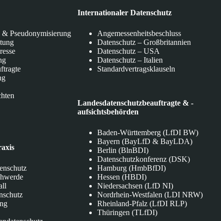
Internationaler Datenschutz
 & Pseudonymisierung
Angemessenheitsbeschluss
itung
Datenschutz – Großbritannien
eresse
Datenschutz – USA
ng
Datenschutz – Italien
ftragte
Standardvertragsklauseln
ng
chten
Landesdatenschutzbeauftragte & -
aufsichtsbehörden
Baden-Württemberg (LfDI BW)
Bayern (BayLfD & BayLDA)
raxis
Berlin (BlnBDI)
Datenschutzkonferenz (DSK)
tenschutz
Hamburg (HmbBfDI)
chwerde
Hessen (HBDI)
all
Niedersachsen (LfD NI)
nschutz
Nordrhein-Westfalen (LDI NRW)
ung
Rheinland-Pfalz (LfDI RLP)
Thüringen (TLfDI)