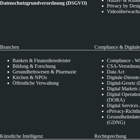
Nutzer- & Kund
Datenschutzgrundverordnung (DSGVO)
Privacy by Desi
Videoüberwach
Branchen
Compliance & Digitale
Banken & Finanzdienstleister
Compliance - Wh
Bildung & Forschung
CSA-Verordnung
Gesundheitswesen & Pharmazie
Data Act
Kirchen & NPOs
Digitale-Dienst
Öffentliche Verwaltung
Digital-Gesetz (
Digital Market
Digital Operatio
(DORA)
Digital Service
ePrivacy-Richtli
Gesundheitsdate
(GDNG)
Künstliche Intelligenz
Rechtsprechung