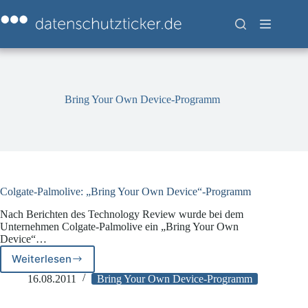
Zum
Inhalt
springen
Bring Your Own Device-Programm
Colgate-Palmolive: „Bring Your Own Device“-Programm
Nach Berichten des Technology Review wurde bei dem
Unternehmen Colgate-Palmolive ein „Bring Your Own
Device“…
Weiterlesen
Colgate-
Palmolive:
16.08.2011
Bring Your Own Device-Programm
„Bring
Your