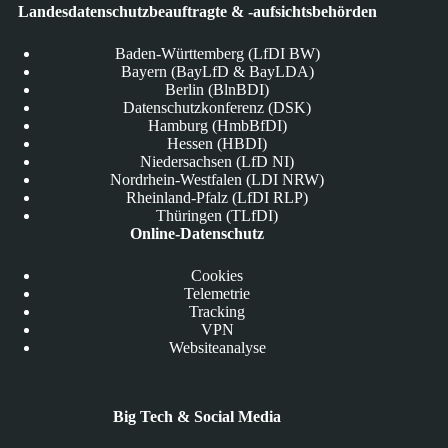
Landesdatenschutzbeauftragte & -aufsichtsbehörden
Baden-Württemberg (LfDI BW)
Bayern (BayLfD & BayLDA)
Berlin (BlnBDI)
Datenschutzkonferenz (DSK)
Hamburg (HmbBfDI)
Hessen (HBDI)
Niedersachsen (LfD NI)
Nordrhein-Westfalen (LDI NRW)
Rheinland-Pfalz (LfDI RLP)
Thüringen (TLfDI)
Online-Datenschutz
Cookies
Telemetrie
Tracking
VPN
Websiteanalyse
Big Tech & Social Media