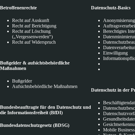
Betroffenenrechte
Datenschutz-Basics
Recht auf Auskunft
Anonymisierung
Recht auf Berichtigung
Auftragsverarbe
Recht auf Löschung
Berechtigtes Int
(„Vergessenwerden“)
Datenminimieru
Recht auf Widerspruch
Datenschutzbeau
Datenverarbeitu
Einwilligung
Informationspfli
Bußgelder & aufsichtsbehördliche
Maßnahmen
Bußgelder
Aufsichtsbehördliche Maßnahmen
Datenschutz in der P
Beschäftigtenda
Bundesbeauftragte für den Datenschutz und
Datenschutzbes
die Informationsfreiheit (BfDI)
Datenschutzvorf
Gesundheitsdate
Gesichtserkenn
Bundesdatenschutzgesetz (BDSG)
Mobile Business