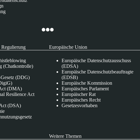
endatenschutz
gn
ung
 Regulierung
Europäische Union
istleblowing
Europäische Datenschutzausschuss
 (Chatkontrolle)
(EDSA)
Europäische Datenschutzbeauftragte
e-Gesetz (DDG)
(EDSB)
DigiG)
Europäische Kommission
s Act (DMA)
Europäisches Parlament
nal Resilience Act
Europäischer Rat
Europäisches Recht
s Act (DSA)
Gesetzesvorhaben
nie
nnutzungsgesetz
Weitere Themen