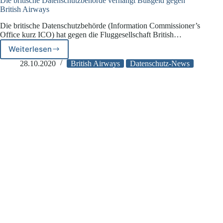
Die britische Datenschutzbehörde verhängt Bußgeld gegen
British Airways
Die britische Datenschutzbehörde (Information Commissioner’s
Office kurz ICO) hat gegen die Fluggesellschaft British…
Weiterlesen
Die
britische
28.10.2020
British Airways
Datenschutz-News
Datenschutzbehörde
verhängt
Bußgeld
gegen
British
Airways