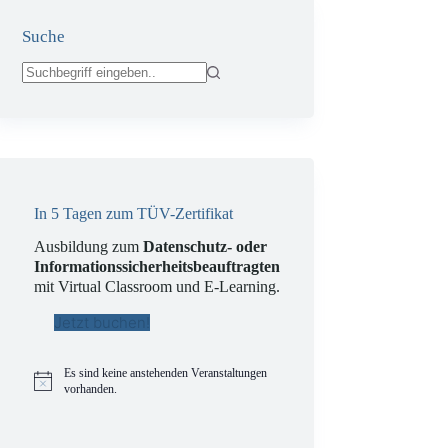
Suche
Keine
Ergebnisse
In 5 Tagen zum TÜV-Zertifikat
Ausbildung zum
Datenschutz- oder
Informationssicherheitsbeauftragten
mit Virtual Classroom und E-Learning.
Jetzt buchen!
Es sind keine anstehenden Veranstaltungen
H
vorhanden.
i
n
w