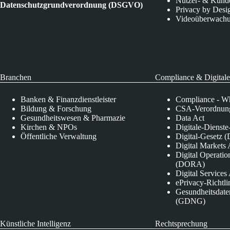
Nutzer- & Kund
Datenschutzgrundverordnung (DSGVO)
Privacy by Desi
Videoüberwach
Branchen
Compliance & Digitale
Banken & Finanzdienstleister
Compliance - Wh
Bildung & Forschung
CSA-Verordnung
Gesundheitswesen & Pharmazie
Data Act
Kirchen & NPOs
Digitale-Dienst
Öffentliche Verwaltung
Digital-Gesetz (
Digital Market
Digital Operatio
(DORA)
Digital Service
ePrivacy-Richtli
Gesundheitsdate
(GDNG)
Künstliche Intelligenz
Rechtsprechung