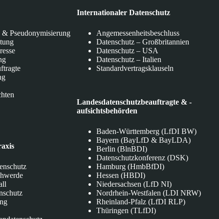
Internationaler Datenschutz
 & Pseudonymisierung
Angemessenheitsbeschluss
itung
Datenschutz – Großbritannien
eresse
Datenschutz – USA
ng
Datenschutz – Italien
ftragte
Standardvertragsklauseln
ng
chten
Landesdatenschutzbeauftragte & -
aufsichtsbehörden
Baden-Württemberg (LfDI BW)
Bayern (BayLfD & BayLDA)
raxis
Berlin (BlnBDI)
Datenschutzkonferenz (DSK)
tenschutz
Hamburg (HmbBfDI)
chwerde
Hessen (HBDI)
all
Niedersachsen (LfD NI)
nschutz
Nordrhein-Westfalen (LDI NRW)
ung
Rheinland-Pfalz (LfDI RLP)
Thüringen (TLfDI)