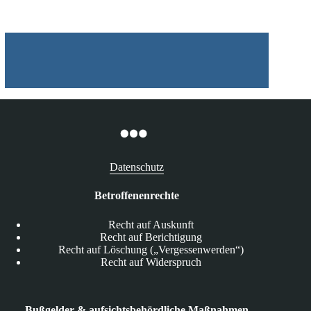
auf
das
Fahreignungsregister
in
Flensburg
erhalten?
Datenschutz
Betroffenenrechte
Recht auf Auskunft
Recht auf Berichtigung
Recht auf Löschung („Vergessenwerden“)
Recht auf Widerspruch
Bußgelder & aufsichtsbehördliche Maßnahmen