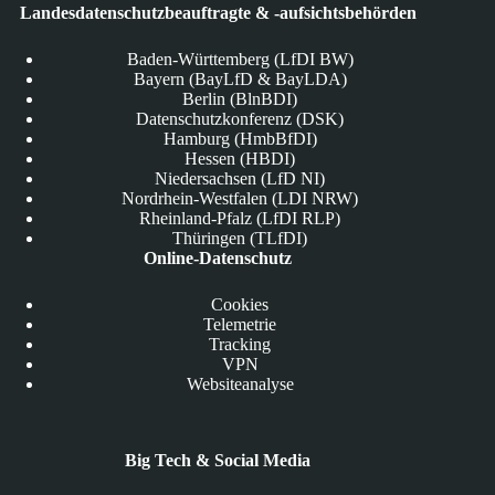
Landesdatenschutzbeauftragte & -aufsichtsbehörden
Baden-Württemberg (LfDI BW)
Bayern (BayLfD & BayLDA)
Berlin (BlnBDI)
Datenschutzkonferenz (DSK)
Hamburg (HmbBfDI)
Hessen (HBDI)
Niedersachsen (LfD NI)
Nordrhein-Westfalen (LDI NRW)
Rheinland-Pfalz (LfDI RLP)
Thüringen (TLfDI)
Online-Datenschutz
Cookies
Telemetrie
Tracking
VPN
Websiteanalyse
Big Tech & Social Media