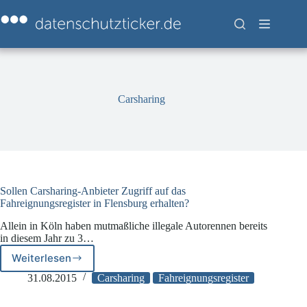
Zum
Inhalt
springen
Carsharing
Sollen Carsharing-Anbieter Zugriff auf das
Fahreignungsregister in Flensburg erhalten?
Allein in Köln haben mutmaßliche illegale Autorennen bereits
in diesem Jahr zu 3…
Weiterlesen
Sollen
Carsharing-
31.08.2015
Carsharing
Fahreignungsregister
Anbieter
Zugriff