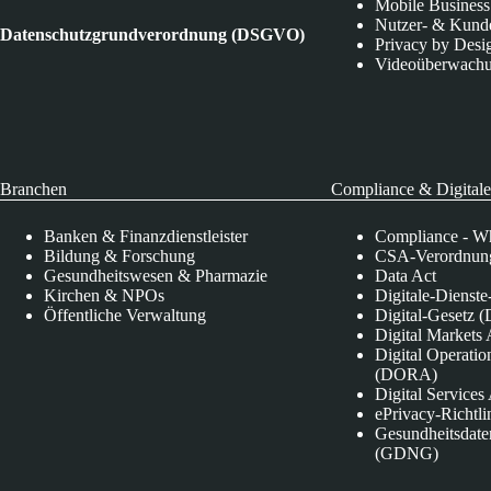
Mobile Business
Nutzer- & Kund
Datenschutzgrundverordnung (DSGVO)
Privacy by Desi
Videoüberwach
Branchen
Compliance & Digitale
Banken & Finanzdienstleister
Compliance - Wh
Bildung & Forschung
CSA-Verordnung
Gesundheitswesen & Pharmazie
Data Act
Kirchen & NPOs
Digitale-Dienst
Öffentliche Verwaltung
Digital-Gesetz (
Digital Market
Digital Operatio
(DORA)
Digital Service
ePrivacy-Richtli
Gesundheitsdate
(GDNG)