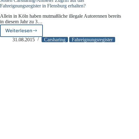
Sollen Carsharing-Anbieter Zugriff auf das
Fahreignungsregister in Flensburg erhalten?
Allein in Köln haben mutmaßliche illegale Autorennen bereits
in diesem Jahr zu 3…
Weiterlesen
Sollen
Carsharing-
31.08.2015
Carsharing
Fahreignungsregister
Anbieter
Zugriff
auf
das
Fahreignungsregister
in
Flensburg
erhalten?