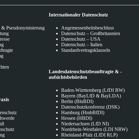
Internationaler Datenschutz
 & Pseudonymisierung
Angemessenheitsbeschluss
itung
Datenschutz – Großbritannien
eresse
Datenschutz – USA
ng
Datenschutz – Italien
ftragte
Standardvertragsklauseln
ng
chten
Landesdatenschutzbeauftragte & -
aufsichtsbehörden
Baden-Württemberg (LfDI BW)
Bayern (BayLfD & BayLDA)
raxis
Berlin (BlnBDI)
Datenschutzkonferenz (DSK)
tenschutz
Hamburg (HmbBfDI)
chwerde
Hessen (HBDI)
all
Niedersachsen (LfD NI)
nschutz
Nordrhein-Westfalen (LDI NRW)
ung
Rheinland-Pfalz (LfDI RLP)