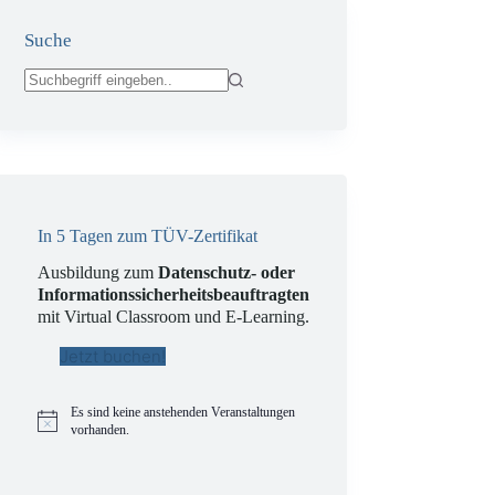
Suche
Keine
Ergebnisse
In 5 Tagen zum TÜV-Zertifikat
Ausbildung zum
Datenschutz- oder
Informationssicherheitsbeauftragten
mit Virtual Classroom und E-Learning.
Jetzt buchen!
Es sind keine anstehenden Veranstaltungen
H
vorhanden.
i
n
w