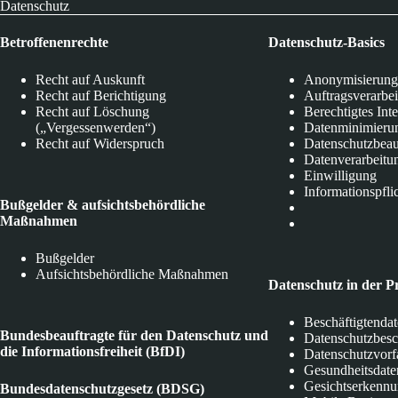
Datenschutz
Betroffenenrechte
Datenschutz-Basics
Recht auf Auskunft
Anonymisierung
Recht auf Berichtigung
Auftragsverarbe
Recht auf Löschung
Berechtigtes Int
(„Vergessenwerden“)
Datenminimieru
Recht auf Widerspruch
Datenschutzbeau
Datenverarbeitu
Einwilligung
Informationspfli
Bußgelder & aufsichtsbehördliche
Maßnahmen
Bußgelder
Aufsichtsbehördliche Maßnahmen
Datenschutz in der P
Beschäftigtenda
Bundesbeauftragte für den Datenschutz und
Datenschutzbes
die Informationsfreiheit (BfDI)
Datenschutzvorf
Gesundheitsdate
Gesichtserkenn
Bundesdatenschutzgesetz (BDSG)