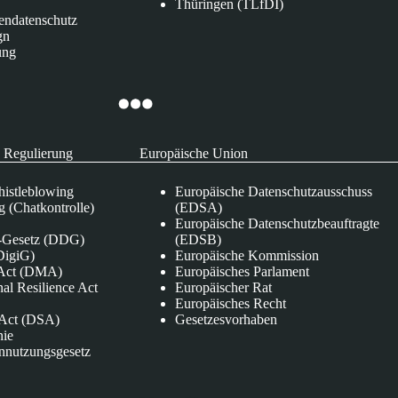
Thüringen (TLfDI)
endatenschutz
gn
ung
 Regulierung
Europäische Union
istleblowing
Europäische Datenschutzausschuss
 (Chatkontrolle)
(EDSA)
Europäische Datenschutzbeauftragte
e-Gesetz (DDG)
(EDSB)
DigiG)
Europäische Kommission
s Act (DMA)
Europäisches Parlament
nal Resilience Act
Europäischer Rat
Europäisches Recht
s Act (DSA)
Gesetzesvorhaben
nie
nnutzungsgesetz