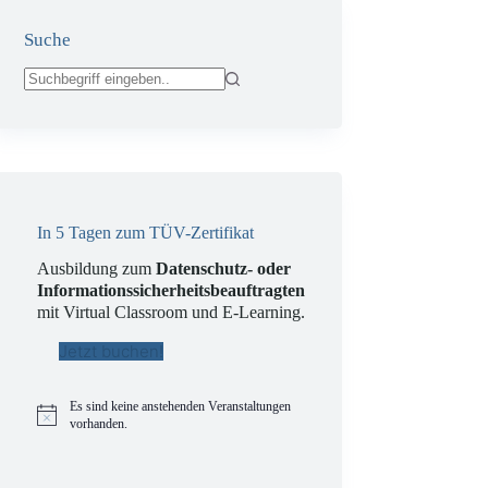
Suche
Keine
Ergebnisse
In 5 Tagen zum TÜV-Zertifikat
Ausbildung zum
Datenschutz- oder
Informationssicherheitsbeauftragten
mit Virtual Classroom und E-Learning.
Jetzt buchen!
Es sind keine anstehenden Veranstaltungen
H
vorhanden.
i
n
w