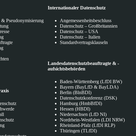
Internationaler Datenschutz
 & Pseudonymisierung
Angemessenheitsbeschluss
itung
Datenschutz – Großbritannien
eresse
Datenschutz – USA
ng
Datenschutz – Italien
ftragte
Standardvertragsklauseln
ng
chten
Landesdatenschutzbeauftragte & -
aufsichtsbehörden
Baden-Württemberg (LfDI BW)
Bayern (BayLfD & BayLDA)
raxis
Berlin (BlnBDI)
Datenschutzkonferenz (DSK)
tenschutz
Hamburg (HmbBfDI)
chwerde
Hessen (HBDI)
all
Niedersachsen (LfD NI)
nschutz
Nordrhein-Westfalen (LDI NRW)
ung
Rheinland-Pfalz (LfDI RLP)
Thüringen (TLfDI)