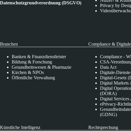
Nutzer- & Kund
Datenschutzgrundverordnung (DSGVO)
Privacy by Desi
Videoüberwach
Branchen
Compliance & Digitale
Banken & Finanzdienstleister
Compliance - Wh
Bildung & Forschung
CSA-Verordnung
Gesundheitswesen & Pharmazie
Data Act
Kirchen & NPOs
Digitale-Dienst
Öffentliche Verwaltung
Digital-Gesetz (
Digital Market
Digital Operatio
(DORA)
Digital Service
ePrivacy-Richtli
Gesundheitsdate
(GDNG)
Künstliche Intelligenz
Rechtsprechung