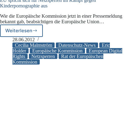
EU spricht sich für Netzsperren im Kampf gegen
Kinderpornographie aus
Wie die Europäische Kommission jetzt in einer Pressemeldung
bekannt gab, beabsichtigen die Europäische Union…
Weiterlesen
EU
spricht
28.06.2012
sich
Cecilia Malmström
Datenschutz-News
Eric
für
Holder
Europäische Kommission
European Digital
Rights
Netzsperren
Rat der Europäischen
Netzsperren
Kommission
im
Kampf
gegen
Kinderpornographie
aus