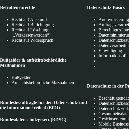
Betroffenenrechte
Datenschutz-Basics
Recht auf Auskunft
Anonymisierung
Recht auf Berichtigung
Auftragsverarbe
Recht auf Löschung
Berechtigtes Int
(„Vergessenwerden“)
Datenminimieru
Recht auf Widerspruch
Datenschutzbeau
Datenverarbeitu
Einwilligung
Informationspfli
Bußgelder & aufsichtsbehördliche
Maßnahmen
Bußgelder
Aufsichtsbehördliche Maßnahmen
Datenschutz in der P
Beschäftigtenda
Bundesbeauftragte für den Datenschutz und
Datenschutzbes
die Informationsfreiheit (BfDI)
Datenschutzvorf
Gesundheitsdate
Gesichtserkenn
Bundesdatenschutzgesetz (BDSG)
Mobile Business