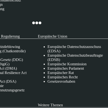
endatenschutz
gn
ung
 Regulierung
Europäische Union
istleblowing
Europäische Datenschutzausschuss
 (Chatkontrolle)
(EDSA)
Europäische Datenschutzbeauftragte
e-Gesetz (DDG)
(EDSB)
DigiG)
Europäische Kommission
s Act (DMA)
Europäisches Parlament
nal Resilience Act
Europäischer Rat
Europäisches Recht
s Act (DSA)
Gesetzesvorhaben
nie
nnutzungsgesetz
Weitere Themen