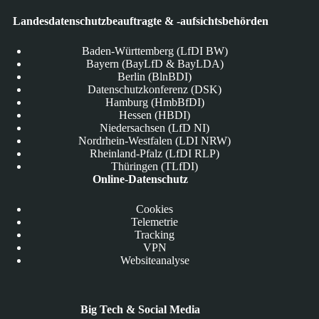
Landesdatenschutzbeauftragte & -aufsichtsbehörden
Baden-Württemberg (LfDI BW)
Bayern (BayLfD & BayLDA)
Berlin (BlnBDI)
Datenschutzkonferenz (DSK)
Hamburg (HmbBfDI)
Hessen (HBDI)
Niedersachsen (LfD NI)
Nordrhein-Westfalen (LDI NRW)
Rheinland-Pfalz (LfDI RLP)
Thüringen (TLfDI)
Online-Datenschutz
Cookies
Telemetrie
Tracking
VPN
Websiteanalyse
Big Tech & Social Media