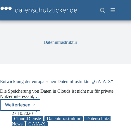
Zum
Inhalt
springen
Dateninfrastruktur
Entwicklung der europäischen Dateninfrastruktur „GAIA-X“
Die Speicherung von Daten in Clouds ist nicht nur für private
Nutzer interessant,…
Weiterlesen
Entwicklung
der
27.10.2020
europäischen
Cloud-Dienste
Dateninfrastruktur
Datenschutz-
Dateninfrastruktur
News
GAIA-X
„GAIA-