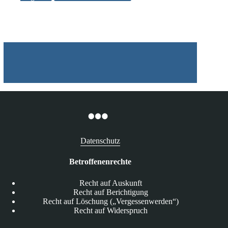
jedem
dritten
Unternehmen
in
Deutschland
Datenschutz
Betroffenenrechte
Recht auf Auskunft
Recht auf Berichtigung
Recht auf Löschung („Vergessenwerden“)
Recht auf Widerspruch