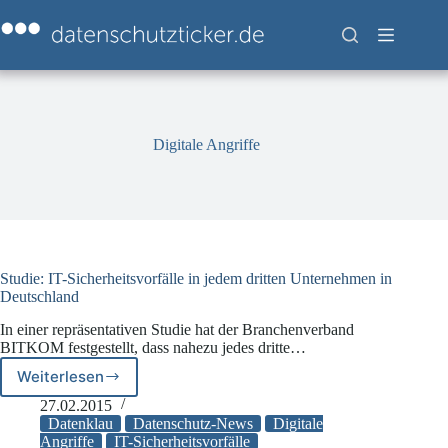
Zum
Inhalt
springen
Digitale Angriffe
Studie: IT-Sicherheitsvorfälle in jedem dritten Unternehmen in
Deutschland
In einer repräsentativen Studie hat der Branchenverband
BITKOM festgestellt, dass nahezu jedes dritte…
Weiterlesen
Studie:
IT-
27.02.2015
Sicherheitsvorfälle
Datenklau
Datenschutz-News
Digitale
in
Angriffe
IT-Sicherheitsvorfälle