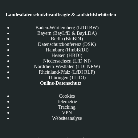
Landesdatenschutzbeauftragte & -aufsichtsbehörden
Baden-Württemberg (LfDI BW)
Bayern (BayLfD & BayLDA)
Berlin (BlnBDI)
Datenschutzkonferenz (DSK)
Hamburg (HmbBfDI)
Hessen (HBDI)
Niedersachsen (LfD NI)
Nordrhein-Westfalen (LDI NRW)
Rheinland-Pfalz (LfDI RLP)
Thüringen (TLfDI)
Online-Datenschutz
Cookies
Telemetrie
Tracking
VPN
Websiteanalyse