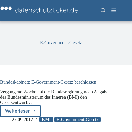
Zum
Inhalt
springen
E-Government-Gesetz
Bundeskabinett: E-Government-Gesetz beschlossen
Vergangene Woche hat die Bundesregierung nach Angaben
des Bundesministerium des Inneren (BMI) den
Gesetzentwurf…
Weiterlesen
Bundeskabinett:
E-
27.09.2012
BMI
E-Government-Gesetz
Government-
Gesetz