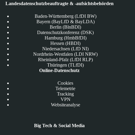
Landesdatenschutzbeauftragte & -aufsichtsbehörden
Baden-Württemberg (LfDI BW)
Bayern (BayLfD & BayLDA)
Berlin (BlnBDI)
Datenschutzkonferenz (DSK)
Hamburg (HmbBfDI)
Hessen (HBDI)
Niedersachsen (LfD NI)
Nordrhein-Westfalen (LDI NRW)
Rheinland-Pfalz (LfDI RLP)
Thüringen (TLfDI)
Online-Datenschutz
Cookies
Telemetrie
Tracking
VPN
Websiteanalyse
Big Tech & Social Media