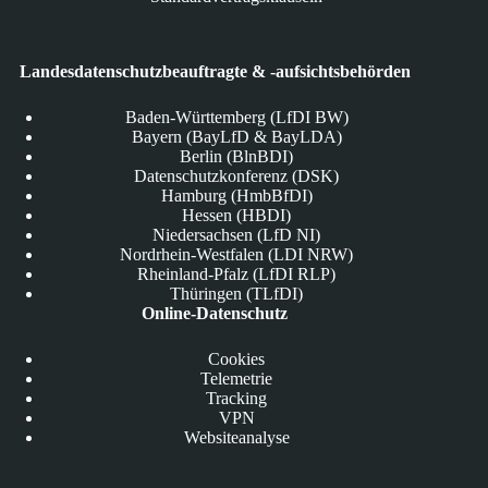
Landesdatenschutzbeauftragte & -aufsichtsbehörden
Baden-Württemberg (LfDI BW)
Bayern (BayLfD & BayLDA)
Berlin (BlnBDI)
Datenschutzkonferenz (DSK)
Hamburg (HmbBfDI)
Hessen (HBDI)
Niedersachsen (LfD NI)
Nordrhein-Westfalen (LDI NRW)
Rheinland-Pfalz (LfDI RLP)
Thüringen (TLfDI)
Online-Datenschutz
Cookies
Telemetrie
Tracking
VPN
Websiteanalyse