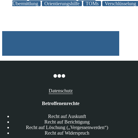
DSK
Übermittlung
Orientierungshilfe
TOMs
Verschlüsselung
zur
Sicherheit
bei
der
E-
Mail-
Übermittlung
Datenschutz
Betroffenenrechte
Recht auf Auskunft
Recht auf Berichtigung
Recht auf Löschung („Vergessenwerden“)
Recht auf Widerspruch