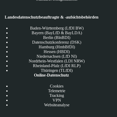
Landesdatenschutzbeauftragte & -aufsichtsbehörden
Baden-Württemberg (LfDI BW)
Bayern (BayLfD & BayLDA)
Berlin (BlnBDI)
Datenschutzkonferenz (DSK)
Hamburg (HmbBfDI)
Hessen (HBDI)
Niedersachsen (LfD NI)
Nordrhein-Westfalen (LDI NRW)
Rheinland-Pfalz (LfDI RLP)
Thüringen (TLfDI)
Online-Datenschutz
Cookies
Telemetrie
Tracking
VPN
Websiteanalyse