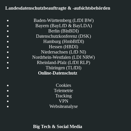
Landesdatenschutzbeauftragte & -aufsichtsbehörden
Baden-Württemberg (LfDI BW)
Bayern (BayLfD & BayLDA)
Berlin (BlnBDI)
Datenschutzkonferenz (DSK)
Hamburg (HmbBfDI)
Hessen (HBDI)
Niedersachsen (LfD NI)
Nordrhein-Westfalen (LDI NRW)
Rheinland-Pfalz (LfDI RLP)
Thüringen (TLfDI)
Online-Datenschutz
Cookies
Telemetrie
Tracking
VPN
Websiteanalyse
Big Tech & Social Media