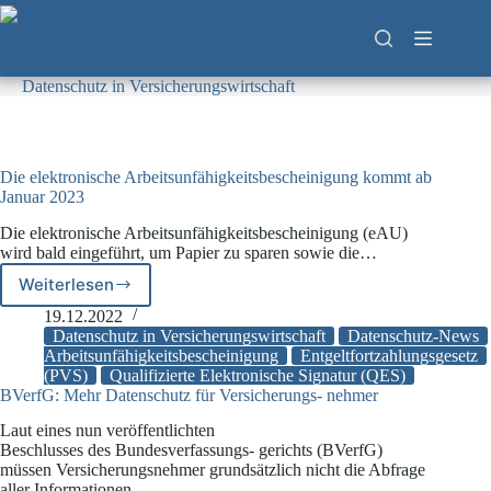
Zum
Inhalt
springen
Datenschutz in Versicherungswirtschaft
Die elektronische Arbeitsunfähigkeitsbescheinigung kommt ab
Januar 2023
Die elektronische Arbeitsunfähigkeitsbescheinigung (eAU)
wird bald eingeführt, um Papier zu sparen sowie die…
Weiterlesen
Die
elektronische
19.12.2022
Arbeitsunfähigkeitsbescheinigung
Datenschutz in Versicherungswirtschaft
Datenschutz-News
kommt
Arbeitsunfähigkeitsbescheinigung
Entgeltfortzahlungsgesetz
(PVS)
Qualifizierte Elektronische Signatur (QES)
ab
BVerfG: Mehr Datenschutz für Versicherungs- nehmer
Januar
2023
Laut eines nun veröffentlichten
Beschlusses des Bundesverfassungs- gerichts (BVerfG)
müssen Versicherungsnehmer grundsätzlich nicht die Abfrage
aller Informationen…