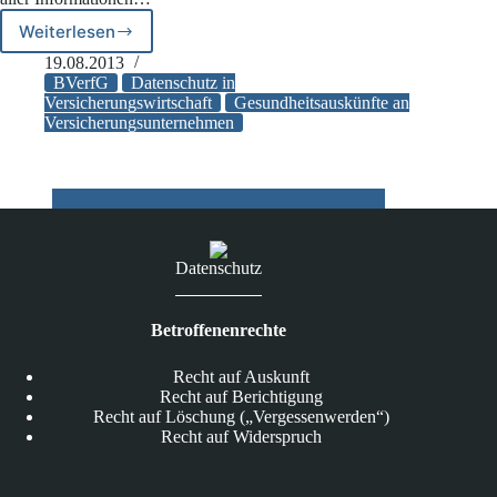
Weiterlesen
BVerfG:
Mehr
19.08.2013
Datenschutz
BVerfG
Datenschutz in
für
Versicherungswirtschaft
Gesundheitsauskünfte an
Versicherungsunternehmen
Versicherungs-
nehmer
Datenschutz
Betroffenenrechte
Recht auf Auskunft
Recht auf Berichtigung
Recht auf Löschung („Vergessenwerden“)
Recht auf Widerspruch