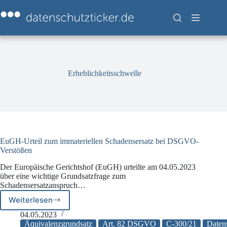
Zum
Inhalt
springen
Erheblichkeitsschwelle
EuGH-Urteil zum immateriellen Schadensersatz bei DSGVO-
Verstößen
Der Europäische Gerichtshof (EuGH) urteilte am 04.05.2023
über eine wichtige Grundsatzfrage zum
Schadensersatzanspruch…
Weiterlesen
EuGH-
Urteil
04.05.2023
zum
Äquivalenzgrundsatz
Art. 82 DSGVO
C-300/21
Daten