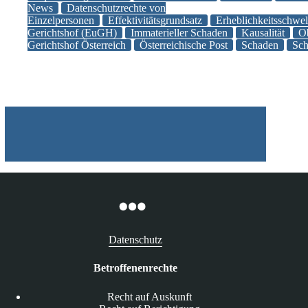
immateriellen
News
Datenschutzrechte von
Einzelpersonen
Effektivitätsgrundsatz
Erheblichkeitsschwel
Schadensersatz
Gerichtshof (EuGH)
Immaterieller Schaden
Kausalität
Ob
bei
Gerichtshof Österreich
Österreichische Post
Schaden
Sch
DSGVO-
Verstößen
Datenschutz
Betroffenenrechte
Recht auf Auskunft