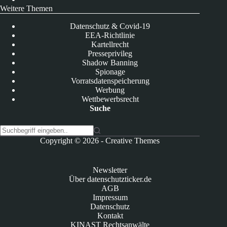
Weitere Themen
Datenschutz & Covid-19
EEA-Richtlinie
Kartellrecht
Presseprivileg
Shadow Banning
Spionage
Vorratsdatenspeicherung
Werbung
Wettbewerbsrecht
Suche
K
Copyright © 2026 -
Creative Themes
e
i
n
Newsletter
e
Über datenschutzticker.de
E
AGB
r
Impressum
g
Datenschutz
e
Kontakt
b
KINAST Rechtsanwälte