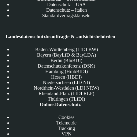
Datenschutz – USA
Datenschutz – Italien
Standardvertragsklauseln
Landesdatenschutzbeauftragte & -aufsichtsbehörden
Baden-Württemberg (LfDI BW)
Bayern (BayLfD & BayLDA)
Berlin (BlnBDI)
Datenschutzkonferenz (DSK)
Hamburg (HmbBfDI)
Hessen (HBDI)
Niedersachsen (LfD NI)
Nordrhein-Westfalen (LDI NRW)
Rheinland-Pfalz (LfDI RLP)
Thüringen (TLfDI)
Online-Datenschutz
Cookies
Telemetrie
Tracking
VPN