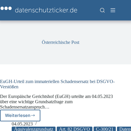
Zum
Inhalt
springen
Österreichische Post
EuGH-Urteil zum immateriellen Schadensersatz bei DSGVO-
Verstößen
Der Europäische Gerichtshof (EuGH) urteilte am 04.05.2023
über eine wichtige Grundsatzfrage zum
Schadensersatzanspruch…
Weiterlesen
EuGH-
Urteil
04.05.2023
zum
Äquivalenzgrundsatz
Art. 82 DSGVO
C-300/21
Daten