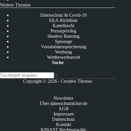
Weitere Themen
Datenschutz & Covid-19
EEA-Richtlinie
Kartellrecht
Presseprivileg
Shadow Banning
Spionage
Vorratsdatenspeicherung
Werbung
Wettbewerbsrecht
Suche
K
Copyright © 2026 -
Creative Themes
e
i
n
Newsletter
e
Über datenschutzticker.de
E
AGB
r
Impressum
g
Datenschutz
e
Kontakt
b
KINAST Rechtsanwälte