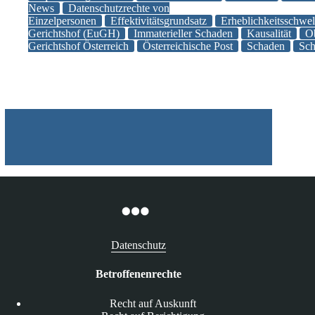
immateriellen
News
Datenschutzrechte von
Einzelpersonen
Effektivitätsgrundsatz
Erheblichkeitsschwel
Schadensersatz
Gerichtshof (EuGH)
Immaterieller Schaden
Kausalität
Ob
bei
Gerichtshof Österreich
Österreichische Post
Schaden
Sch
DSGVO-
Verstößen
Datenschutz
Betroffenenrechte
Recht auf Auskunft