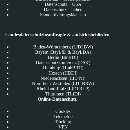
Datenschutz – USA
Datenschutz – Italien
Standardvertragsklauseln
Landesdatenschutzbeauftragte & -aufsichtsbehörden
Baden-Württemberg (LfDI BW)
Bayern (BayLfD & BayLDA)
Berlin (BlnBDI)
Datenschutzkonferenz (DSK)
Hamburg (HmbBfDI)
Hessen (HBDI)
Niedersachsen (LfD NI)
Nordrhein-Westfalen (LDI NRW)
Rheinland-Pfalz (LfDI RLP)
Thüringen (TLfDI)
Online-Datenschutz
Cookies
Telemetrie
Tracking
VPN