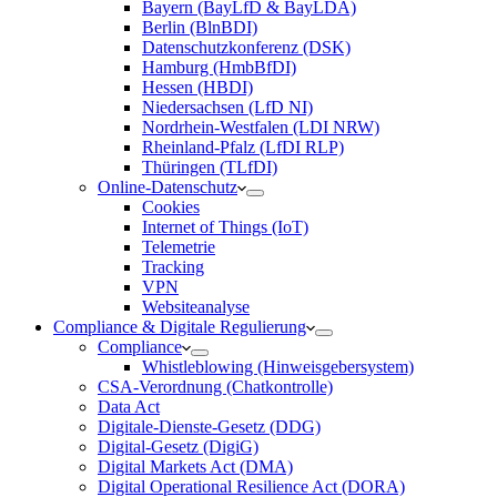
Bayern (BayLfD & BayLDA)
Berlin (BlnBDI)
Datenschutzkonferenz (DSK)
Hamburg (HmbBfDI)
Hessen (HBDI)
Niedersachsen (LfD NI)
Nordrhein-Westfalen (LDI NRW)
Rheinland-Pfalz (LfDI RLP)
Thüringen (TLfDI)
Online-Datenschutz
Cookies
Internet of Things (IoT)
Telemetrie
Tracking
VPN
Websiteanalyse
Compliance & Digitale Regulierung
Compliance
Whistleblowing (Hinweisgebersystem)
CSA-Verordnung (Chatkontrolle)
Data Act
Digitale-Dienste-Gesetz (DDG)
Digital-Gesetz (DigiG)
Digital Markets Act (DMA)
Digital Operational Resilience Act (DORA)