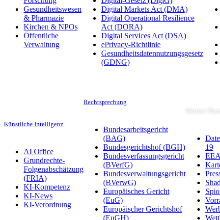
Forschung
Digital-Gesetz (DigiG)
Gesundheitswesen
Digital Markets Act (DMA)
& Pharmazie
Digital Operational Resilience
Kirchen & NPOs
Act (DORA)
Öffentliche
Digital Services Act (DSA)
Verwaltung
ePrivacy-Richtlinie
Gesundheitsdatennutzungsgesetz
(GDNG)
Rechtsprechung
Weitere The
Künstliche Intelligenz
Bundesarbeitsgericht
(BAG)
Date
Bundesgerichtshof (BGH)
19
AI Office
Bundesverfassungsgericht
EEA-
Grundrechte-
(BVerfG)
Kart
Folgenabschätzung
Bundesverwaltungsgericht
Pres
(FRIA)
(BVerwG)
Sha
KI-Kompetenz
Europäisches Gericht
Spio
KI-News
(EuG)
Vorr
KI-Verordnung
Europäischer Gerichtshof
Wer
(EuGH)
Wett