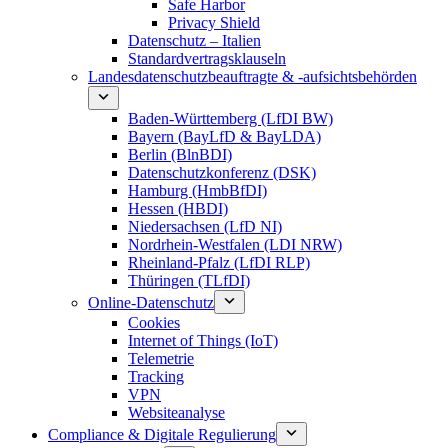
Safe Harbor
Privacy Shield
Datenschutz – Italien
Standardvertragsklauseln
Landesdatenschutzbeauftragte & -aufsichtsbehörden
Baden-Württemberg (LfDI BW)
Bayern (BayLfD & BayLDA)
Berlin (BlnBDI)
Datenschutzkonferenz (DSK)
Hamburg (HmbBfDI)
Hessen (HBDI)
Niedersachsen (LfD NI)
Nordrhein-Westfalen (LDI NRW)
Rheinland-Pfalz (LfDI RLP)
Thüringen (TLfDI)
Online-Datenschutz
Cookies
Internet of Things (IoT)
Telemetrie
Tracking
VPN
Websiteanalyse
Compliance & Digitale Regulierung