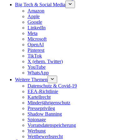
Big Tech & Social Media
Amazon
Apple
Google
LinkedIn
Meta
Microsoft
OpenAI
Pinterest
TikTok
X (ehem. Twitter)
YouTube
WhatsApp
Weitere Themen
Datenschutz & Covid-19
EEA-Richtlinie
Kartellrecht
Minderjährigenschutz
Presseprivileg
Shadow Banning
Spionage
Vorratsdatenspeicherung
Werbung
Wettbewerbsrecht