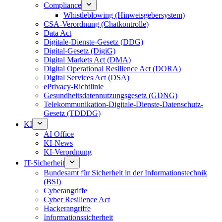
Compliance
Whistleblowing (Hinweisgebersystem)
CSA-Verordnung (Chatkontrolle)
Data Act
Digitale-Dienste-Gesetz (DDG)
Digital-Gesetz (DigiG)
Digital Markets Act (DMA)
Digital Operational Resilience Act (DORA)
Digital Services Act (DSA)
ePrivacy-Richtlinie
Gesundheitsdatennutzungsgesetz (GDNG)
Telekommunikation-Digitale-Dienste-Datenschutz-
Gesetz (TDDDG)
KI
AI Office
KI-News
KI-Verordnung
IT-Sicherheit
Bundesamt für Sicherheit in der Informationstechnik
(BSI)
Cyberangriffe
Cyber Resilience Act
Hackerangriffe
Informationssicherheit