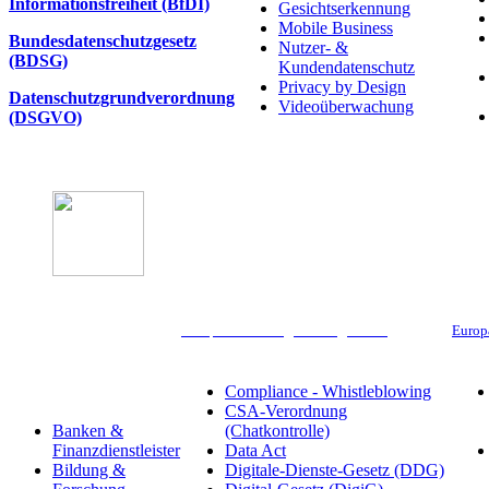
Informationsfreiheit (BfDI)
Gesichtserkennung
Mobile Business
Bundesdatenschutzgesetz
Nutzer- &
(BDSG)
Kundendatenschutz
Privacy by Design
Datenschutzgrundverordnung
Videoüberwachung
(DSGVO)
Compliance & Digitale Regulierung
Europ
Branchen
Compliance - Whistleblowing
CSA-Verordnung
Banken &
(Chatkontrolle)
Finanzdienstleister
Data Act
Bildung &
Digitale-Dienste-Gesetz (DDG)