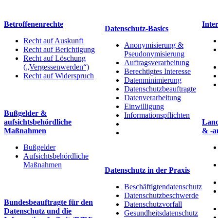
Betroffenenrechte
Inte
Datenschutz-Basics
Recht auf Auskunft
Anonymisierung &
Recht auf Berichtigung
Pseudonymisierung
Recht auf Löschung
Auftragsverarbeitung
(„Vergessenwerden“)
Berechtigtes Interesse
Recht auf Widerspruch
Datenminimierung
Datenschutzbeauftragte
Datenverarbeitung
Einwilligung
Bußgelder &
Informationspflichten
aufsichtsbehördliche
Land
Maßnahmen
& -a
Bußgelder
Aufsichtsbehördliche
Maßnahmen
Datenschutz in der Praxis
Beschäftigtendatenschutz
Datenschutzbeschwerde
Bundesbeauftragte für den
Datenschutzvorfall
Datenschutz und die
Gesundheitsdatenschutz