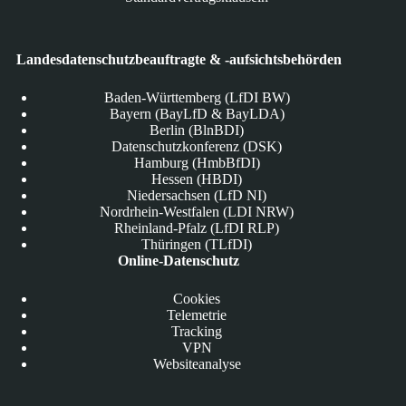
Landesdatenschutzbeauftragte & -aufsichtsbehörden
Baden-Württemberg (LfDI BW)
Bayern (BayLfD & BayLDA)
Berlin (BlnBDI)
Datenschutzkonferenz (DSK)
Hamburg (HmbBfDI)
Hessen (HBDI)
Niedersachsen (LfD NI)
Nordrhein-Westfalen (LDI NRW)
Rheinland-Pfalz (LfDI RLP)
Thüringen (TLfDI)
Online-Datenschutz
Cookies
Telemetrie
Tracking
VPN
Websiteanalyse