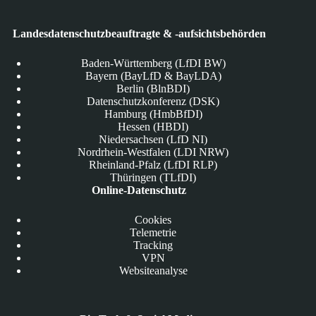
Landesdatenschutzbeauftragte & -aufsichtsbehörden
Baden-Württemberg (LfDI BW)
Bayern (BayLfD & BayLDA)
Berlin (BlnBDI)
Datenschutzkonferenz (DSK)
Hamburg (HmbBfDI)
Hessen (HBDI)
Niedersachsen (LfD NI)
Nordrhein-Westfalen (LDI NRW)
Rheinland-Pfalz (LfDI RLP)
Thüringen (TLfDI)
Online-Datenschutz
Cookies
Telemetrie
Tracking
VPN
Websiteanalyse