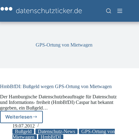
Zum
Inhalt
springen
GPS-Ortung von Mietwagen
HmbBfDI: Bußgeld wegen GPS-Ortung von Mietwagen
Der Hamburgische Datenschutzbeauftragte für Datenschutz
und Informations- freiheit (HmbBfDI) Caspar hat bekannt
gegeben, ein Bußgeld…
Weiterlesen
HmbBfDI:
Bußgeld
19.07.2012
wegen
Bußgeld
Datenschutz-News
GPS-Ortung von
GPS-
Mietwagen
HmbBfDI