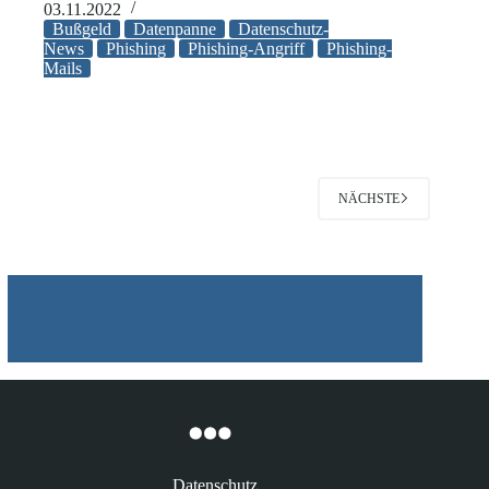
Phishing!
03.11.2022
Unternehmen
Bußgeld
Datenpanne
Datenschutz-
muss
News
Phishing
Phishing-Angriff
Phishing-
Mails
über
5
Mio.
Euro
zahlen
NÄCHSTE
Datenschutz