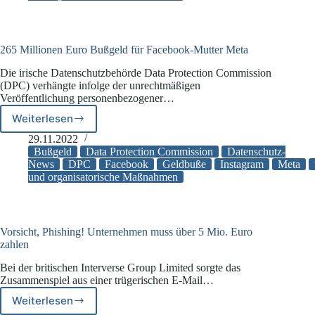
veröffentlicht
265 Millionen Euro Bußgeld für Facebook-Mutter Meta
Die irische Datenschutzbehörde Data Protection Commission
(DPC) verhängte infolge der unrechtmäßigen
Veröffentlichung personenbezogener…
Weiterlesen
265
Millionen
29.11.2022
Euro
Bußgeld
Data Protection Commission
Datenschutz-
Bußgeld
News
DPC
Facebook
Geldbuße
Instagram
Meta
und organisatorische Maßnahmen
für
Facebook-
Mutter
Meta
Vorsicht, Phishing! Unternehmen muss über 5 Mio. Euro
zahlen
Bei der britischen Interverse Group Limited sorgte das
Zusammenspiel aus einer trügerischen E-Mail…
Weiterlesen
Vorsicht,