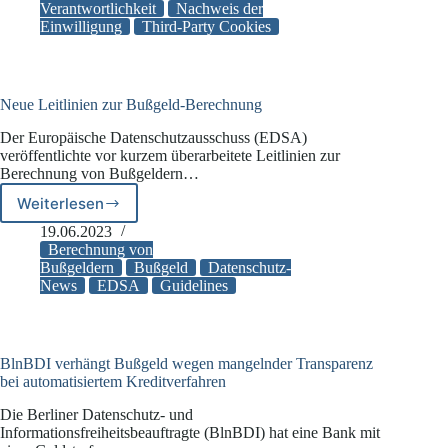
Verantwortlichkeit
Nachweis der
Bußgeld
Einwilligung
Third-Party Cookies
Neue Leitlinien zur Bußgeld-Berechnung
Der Europäische Datenschutzausschuss (EDSA)
veröffentlichte vor kurzem überarbeitete Leitlinien zur
Berechnung von Bußgeldern…
Weiterlesen
Neue
Leitlinien
19.06.2023
zur
Berechnung von
Bußgeld-
Bußgeldern
Bußgeld
Datenschutz-
News
EDSA
Guidelines
Berechnung
BlnBDI verhängt Bußgeld wegen mangelnder Transparenz
bei automatisiertem Kreditverfahren
Die Berliner Datenschutz- und
Informationsfreiheitsbeauftragte (BlnBDI) hat eine Bank mit