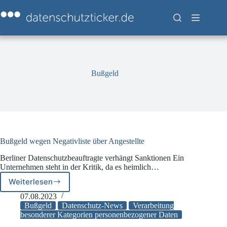
Zum
Inhalt
springen
Bußgeld
Bußgeld wegen Negativliste über Angestellte
Berliner Datenschutzbeauftragte verhängt Sanktionen Ein
Unternehmen steht in der Kritik, da es heimlich…
Weiterlesen
Bußgeld
wegen
07.08.2023
Negativliste
Bußgeld
Datenschutz-News
Verarbeitung
über
besonderer Kategorien personenbezogener Daten
Angestellte