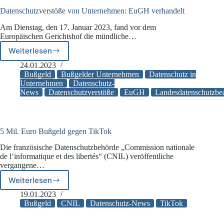
Datenschutzverstöße von Unternehmen: EuGH verhandelt
Am Dienstag, den 17. Januar 2023, fand vor dem
Europäischen Gerichtshof die mündliche…
Weiterlesen
Datenschutzverstöße
von
24.01.2023
Unternehmen:
Bußgeld
Bußgelder Unternehmen
Datenschutz in
EuGH
Unternehmen
Datenschutz-
News
Datenschutzverstöße
EuGH
Landesdatenschutzbea
verhandelt
5 Mil. Euro Bußgeld gegen TikTok
Die französische Datenschutzbehörde „Commission nationale
de l‘informatique et des libertés“ (CNIL) veröffentliche
vergangene…
Weiterlesen
5
Mil.
19.01.2023
Euro
Bußgeld
CNIL
Datenschutz-News
TikTok
Bußgeld
gegen