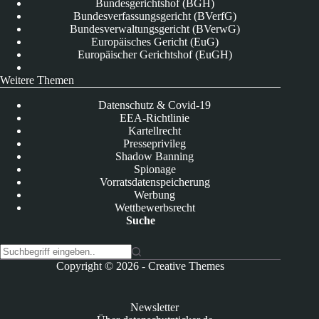
Bundesgerichtshof (BGH)
Bundesverfassungsgericht (BVerfG)
Bundesverwaltungsgericht (BVerwG)
Europäisches Gericht (EuG)
Europäischer Gerichtshof (EuGH)
Weitere Themen
Datenschutz & Covid-19
EEA-Richtlinie
Kartellrecht
Presseprivileg
Shadow Banning
Spionage
Vorratsdatenspeicherung
Werbung
Wettbewerbsrecht
Suche
K
Copyright © 2026 -
Creative Themes
e
i
n
Newsletter
e