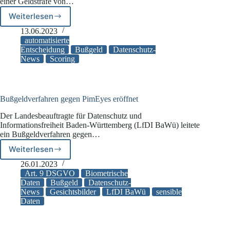
einer Geldstrafe von…
Weiterlesen
BlnBDI
verhängt
13.06.2023
Bußgeld
automatisierte
wegen
Entscheidung
Bußgeld
Datenschutz-
News
Scoring
mangelnder
Transparenz
bei
automatisiertem
Kreditverfahren
Bußgeldverfahren gegen PimEyes eröffnet
Der Landesbeauftragte für Datenschutz und
Informationsfreiheit Baden-Württemberg (LfDI BaWü) leitete
ein Bußgeldverfahren gegen…
Weiterlesen
Bußgeldverfahren
gegen
26.01.2023
PimEyes
Art. 9 DSGVO
Biometrische
eröffnet
Daten
Bußgeld
Datenschutz-
News
Gesichtsbilder
LfDI BaWü
sensible
Daten