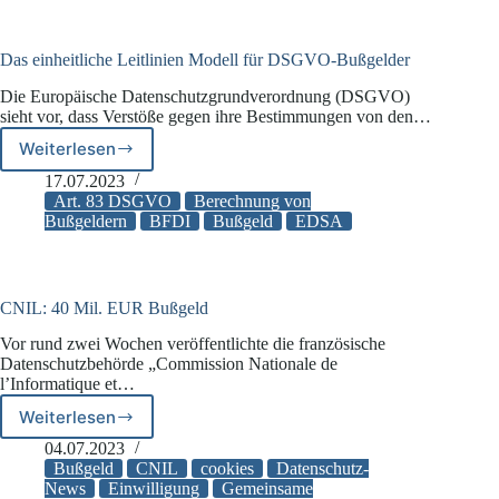
Das einheitliche Leitlinien Modell für DSGVO-Bußgelder
Die Europäische Datenschutzgrundverordnung (DSGVO)
sieht vor, dass Verstöße gegen ihre Bestimmungen von den…
Weiterlesen
Das
einheitliche
17.07.2023
Leitlinien
Art. 83 DSGVO
Berechnung von
Modell
Bußgeldern
BFDI
Bußgeld
EDSA
für
DSGVO-
Bußgelder
CNIL: 40 Mil. EUR Bußgeld
Vor rund zwei Wochen veröffentlichte die französische
Datenschutzbehörde „Commission Nationale de
l’Informatique et…
Weiterlesen
CNIL:
40
04.07.2023
Mil.
Bußgeld
CNIL
cookies
Datenschutz-
EUR
News
Einwilligung
Gemeinsame