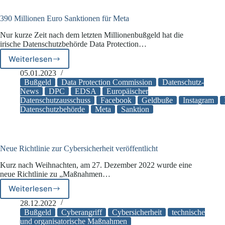
TikTok
390 Millionen Euro Sanktionen für Meta
Nur kurze Zeit nach dem letzten Millionenbußgeld hat die
irische Datenschutzbehörde Data Protection…
Weiterlesen
390
Millionen
05.01.2023
Euro
Bußgeld
Data Protection Commission
Datenschutz-
Sanktionen
News
DPC
EDSA
Europäischer
Datenschutzausschuss
Facebook
Geldbuße
Instagram
für
Datenschutzbehörde
Meta
Sanktion
Meta
Neue Richtlinie zur Cybersicherheit veröffentlicht
Kurz nach Weihnachten, am 27. Dezember 2022 wurde eine
neue Richtlinie zu „Maßnahmen…
Weiterlesen
Neue
Richtlinie
28.12.2022
zur
Bußgeld
Cyberangriff
Cybersicherheit
technische
Cybersicherheit
und organisatorische Maßnahmen