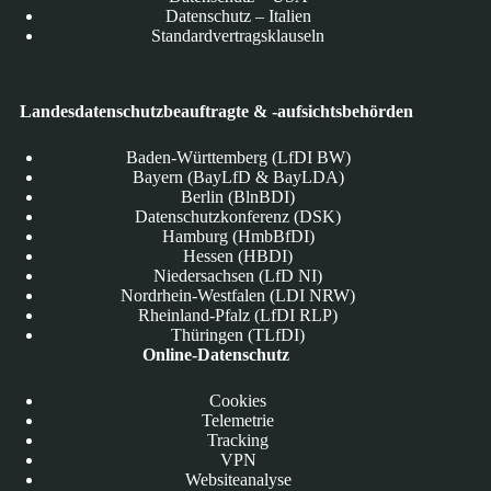
Datenschutz – Italien
Standardvertragsklauseln
Landesdatenschutzbeauftragte & -aufsichtsbehörden
Baden-Württemberg (LfDI BW)
Bayern (BayLfD & BayLDA)
Berlin (BlnBDI)
Datenschutzkonferenz (DSK)
Hamburg (HmbBfDI)
Hessen (HBDI)
Niedersachsen (LfD NI)
Nordrhein-Westfalen (LDI NRW)
Rheinland-Pfalz (LfDI RLP)
Thüringen (TLfDI)
Online-Datenschutz
Cookies
Telemetrie
Tracking
VPN
Websiteanalyse