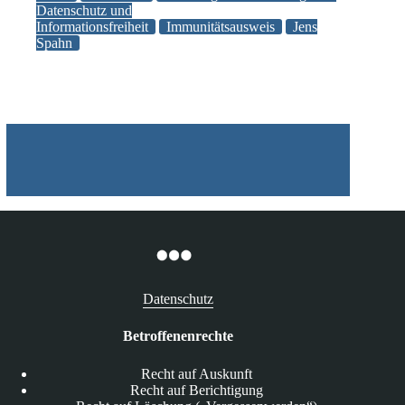
Datenschutz und
eines
Informationsfreiheit
Immunitätsausweis
Jens
Immunitätsausweises
Spahn
Datenschutz
Betroffenenrechte
Recht auf Auskunft
Recht auf Berichtigung