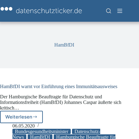
Zum
Inhalt
springen
HamBfDI
HamBfDI warnt vor Einführung eines Immunitätsausweises
Der Hamburgische Beauftragte für Datenschutz und
Informationsfreiheit (HamBfDI) Johannes Caspar äußerte sich
kritisch…
Weiterlesen
HamBfDI
warnt
06.05.2020
vor
Bundesgesundheitsminister
Datenschutz-
Einführung
News
HamBfDI
Hamburgische Beauftragte für