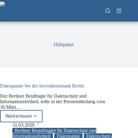
Zum
Inhalt
springen
Hilfspaket
Datenpanne bei der Investitionsbank Berlin
Der Berliner Beuftragte für Datenschutz und
Informationsfreiheit, teilte in der Pressemitteilung vom
30.März…
Weiterlesen
Datenpanne
bei
31.03.2020
der
Berliner Beauftragter für Datenschutz und
Investitionsbank
Informationsfreiheit
Datenpanne
Datenschutz-