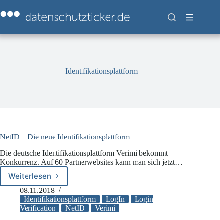
Zum
Inhalt
springen
Identifikationsplattform
NetID – Die neue Identifikationsplattform
Die deutsche Identifikationsplattform Verimi bekommt
Konkurrenz. Auf 60 Partnerwebsites kann man sich jetzt…
Weiterlesen
NetID
–
08.11.2018
Die
Identifikationsplattform
LogIn
Login
neue
Verification
NetID
Verimi
Identifikationsplattform