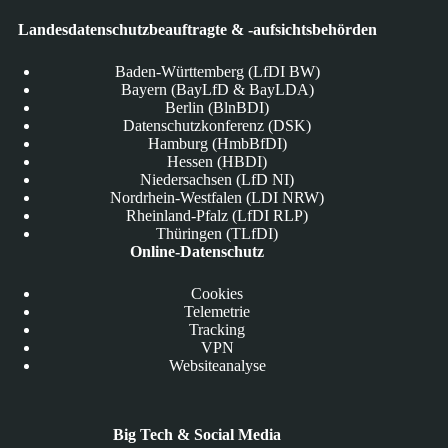
Landesdatenschutzbeauftragte & -aufsichtsbehörden
Baden-Württemberg (LfDI BW)
Bayern (BayLfD & BayLDA)
Berlin (BlnBDI)
Datenschutzkonferenz (DSK)
Hamburg (HmbBfDI)
Hessen (HBDI)
Niedersachsen (LfD NI)
Nordrhein-Westfalen (LDI NRW)
Rheinland-Pfalz (LfDI RLP)
Thüringen (TLfDI)
Online-Datenschutz
Cookies
Telemetrie
Tracking
VPN
Websiteanalyse
Big Tech & Social Media