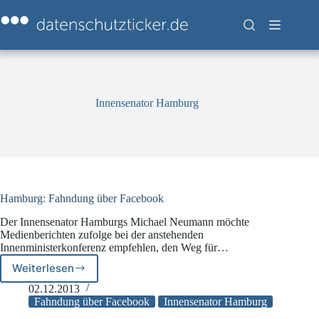
Zum
Inhalt
springen
Innensenator Hamburg
Hamburg: Fahndung über Facebook
Der Innensenator Hamburgs Michael Neumann möchte
Medienberichten zufolge bei der anstehenden
Innenministerkonferenz empfehlen, den Weg für…
Weiterlesen
Hamburg:
Fahndung
02.12.2013
über
Fahndung über Facebook
Innensenator Hamburg
Facebook