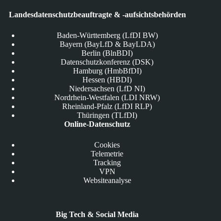
Landesdatenschutzbeauftragte & -aufsichtsbehörden
Baden-Württemberg (LfDI BW)
Bayern (BayLfD & BayLDA)
Berlin (BlnBDI)
Datenschutzkonferenz (DSK)
Hamburg (HmbBfDI)
Hessen (HBDI)
Niedersachsen (LfD NI)
Nordrhein-Westfalen (LDI NRW)
Rheinland-Pfalz (LfDI RLP)
Thüringen (TLfDI)
Online-Datenschutz
Cookies
Telemetrie
Tracking
VPN
Websiteanalyse
Big Tech & Social Media