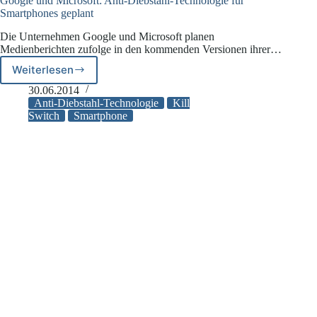
Google und Microsoft: Anti-Diebstahl-Technologie für
Smartphones geplant
Die Unternehmen Google und Microsoft planen
Medienberichten zufolge in den kommenden Versionen ihrer…
Weiterlesen
Google
und
30.06.2014
Microsoft:
Anti-Diebstahl-Technologie
Kill
Anti-
Switch
Smartphone
Diebstahl-
Technologie
für
Smartphones
geplant