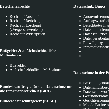
Betroffenenrechte
Datenschutz-Basics
Recht auf Auskunft
Anonymisierung
Recht auf Berichtigung
Auftragsverarbe
Recht auf Löschung
Berechtigtes Int
(„Vergessenwerden“)
Datenminimieru
Recht auf Widerspruch
Datenschutzbeau
Datenverarbeitu
Einwilligung
Informationspfli
Bußgelder & aufsichtsbehördliche
Maßnahmen
Bußgelder
Aufsichtsbehördliche Maßnahmen
Datenschutz in der P
Beschäftigtenda
Bundesbeauftragte für den Datenschutz und
Datenschutzbes
die Informationsfreiheit (BfDI)
Datenschutzvorf
Gesundheitsdate
Gesichtserkenn
Bundesdatenschutzgesetz (BDSG)
Mobile Business