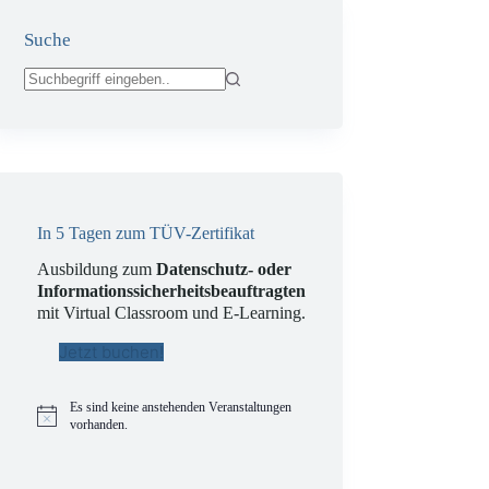
Suche
Keine
Ergebnisse
In 5 Tagen zum TÜV-Zertifikat
Ausbildung zum
Datenschutz- oder
Informationssicherheitsbeauftragten
mit Virtual Classroom und E-Learning.
Jetzt buchen!
Es sind keine anstehenden Veranstaltungen
H
vorhanden.
i
n
w