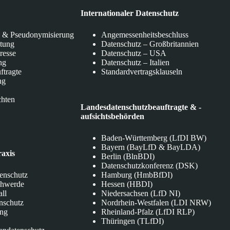
Internationaler Datenschutz
 & Pseudonymisierung
Angemessenheitsbeschluss
itung
Datenschutz – Großbritannien
eresse
Datenschutz – USA
ng
Datenschutz – Italien
ftragte
Standardvertragsklauseln
ng
chten
Landesdatenschutzbeauftragte & -
aufsichtsbehörden
Baden-Württemberg (LfDI BW)
Bayern (BayLfD & BayLDA)
raxis
Berlin (BlnBDI)
Datenschutzkonferenz (DSK)
tenschutz
Hamburg (HmbBfDI)
chwerde
Hessen (HBDI)
all
Niedersachsen (LfD NI)
nschutz
Nordrhein-Westfalen (LDI NRW)
ung
Rheinland-Pfalz (LfDI RLP)
Thüringen (TLfDI)