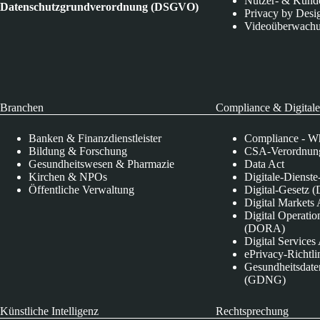
Nutzer- & Kund
Datenschutzgrundverordnung (DSGVO)
Privacy by Desi
Videoüberwach
Branchen
Compliance & Digitale
Banken & Finanzdienstleister
Compliance - Wh
Bildung & Forschung
CSA-Verordnung
Gesundheitswesen & Pharmazie
Data Act
Kirchen & NPOs
Digitale-Dienst
Öffentliche Verwaltung
Digital-Gesetz (
Digital Market
Digital Operatio
(DORA)
Digital Service
ePrivacy-Richtli
Gesundheitsdate
(GDNG)
Künstliche Intelligenz
Rechtsprechung