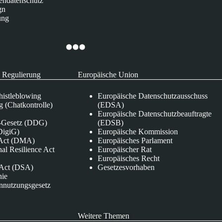
endatenschutz
gn
ung
 Regulierung
Europäische Union
istleblowing
Europäische Datenschutzausschuss
 (Chatkontrolle)
(EDSA)
Europäische Datenschutzbeauftragte
e-Gesetz (DDG)
(EDSB)
DigiG)
Europäische Kommission
s Act (DMA)
Europäisches Parlament
nal Resilience Act
Europäischer Rat
Europäisches Recht
s Act (DSA)
Gesetzesvorhaben
nie
nnutzungsgesetz
Weitere Themen