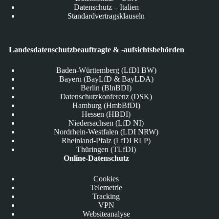
Datenschutz – Italien
Standardvertragsklauseln
Landesdatenschutzbeauftragte & -aufsichtsbehörden
Baden-Württemberg (LfDI BW)
Bayern (BayLfD & BayLDA)
Berlin (BlnBDI)
Datenschutzkonferenz (DSK)
Hamburg (HmbBfDI)
Hessen (HBDI)
Niedersachsen (LfD NI)
Nordrhein-Westfalen (LDI NRW)
Rheinland-Pfalz (LfDI RLP)
Thüringen (TLfDI)
Online-Datenschutz
Cookies
Telemetrie
Tracking
VPN
Websiteanalyse