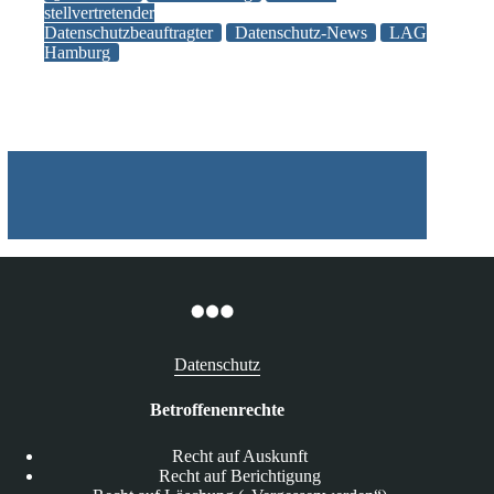
auch
stellvertretender
Datenschutzbeauftragter
Datenschutz-News
LAG
für
Hamburg
den
Stellvertreter
Datenschutz
Betroffenenrechte
Recht auf Auskunft
Recht auf Berichtigung