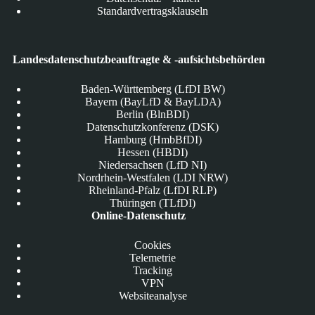
Standardvertragsklauseln
Landesdatenschutzbeauftragte & -aufsichtsbehörden
Baden-Württemberg (LfDI BW)
Bayern (BayLfD & BayLDA)
Berlin (BlnBDI)
Datenschutzkonferenz (DSK)
Hamburg (HmbBfDI)
Hessen (HBDI)
Niedersachsen (LfD NI)
Nordrhein-Westfalen (LDI NRW)
Rheinland-Pfalz (LfDI RLP)
Thüringen (TLfDI)
Online-Datenschutz
Cookies
Telemetrie
Tracking
VPN
Websiteanalyse