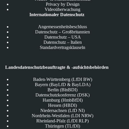
Privacy by Design
Videoüberwachung
Internationaler Datenschutz
Angemessenheitsbeschluss
Datenschutz – Großbritannien
Datenschutz – USA
Datenschutz – Italien
Standardvertragsklauseln
Landesdatenschutzbeauftragte & -aufsichtsbehörden
Baden-Württemberg (LfDI BW)
Bayern (BayLfD & BayLDA)
Berlin (BlnBDI)
Datenschutzkonferenz (DSK)
Hamburg (HmbBfDI)
Hessen (HBDI)
Niedersachsen (LfD NI)
Nordrhein-Westfalen (LDI NRW)
Rheinland-Pfalz (LfDI RLP)
Thüringen (TLfDI)