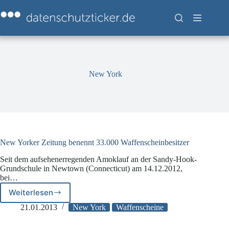
Zum
Inhalt
springen
New York
New Yorker Zeitung benennt 33.000 Waffenscheinbesitzer
Seit dem aufsehenerregenden Amoklauf an der Sandy-Hook-
Grundschule in Newtown (Connecticut) am 14.12.2012,
bei…
Weiterlesen
New
Yorker
21.01.2013
New York
Waffenscheine
Zeitung
benennt