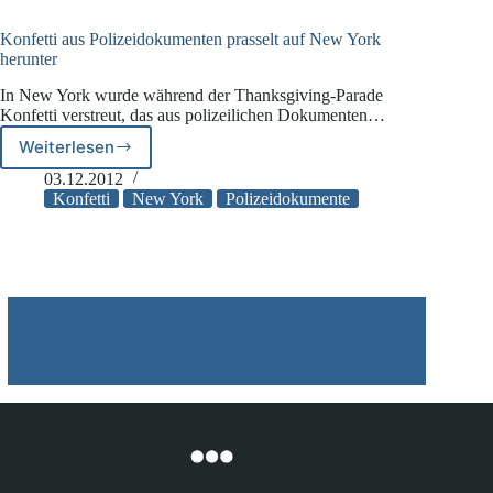
33.000
Waffenscheinbesitzer
Konfetti aus Polizeidokumenten prasselt auf New York
herunter
In New York wurde während der Thanksgiving-Parade
Konfetti verstreut, das aus polizeilichen Dokumenten…
Weiterlesen
Konfetti
aus
03.12.2012
Polizeidokumenten
Konfetti
New York
Polizeidokumente
prasselt
auf
New
York
herunter