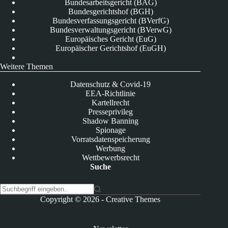
Bundesarbeitsgericht (BAG)
Bundesgerichtshof (BGH)
Bundesverfassungsgericht (BVerfG)
Bundesverwaltungsgericht (BVerwG)
Europäisches Gericht (EuG)
Europäischer Gerichtshof (EuGH)
Weitere Themen
Datenschutz & Covid-19
EEA-Richtlinie
Kartellrecht
Presseprivileg
Shadow Banning
Spionage
Vorratsdatenspeicherung
Werbung
Wettbewerbsrecht
Suche
K
Copyright © 2026 -
Creative Themes
e
i
n