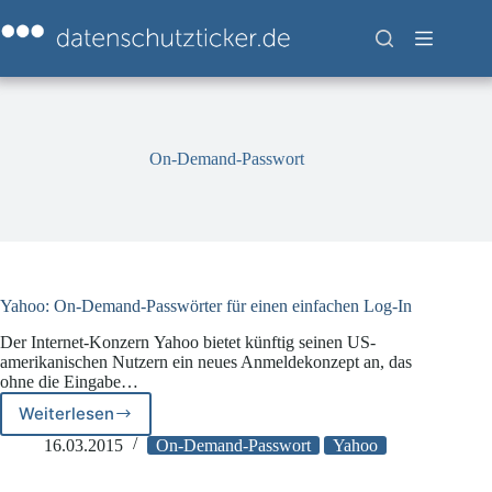
Zum
Inhalt
springen
On-Demand-Passwort
Yahoo: On-Demand-Passwörter für einen einfachen Log-In
Der Internet-Konzern Yahoo bietet künftig seinen US-
amerikanischen Nutzern ein neues Anmeldekonzept an, das
ohne die Eingabe…
Weiterlesen
Yahoo:
On-
16.03.2015
On-Demand-Passwort
Yahoo
Demand-
Passwörter