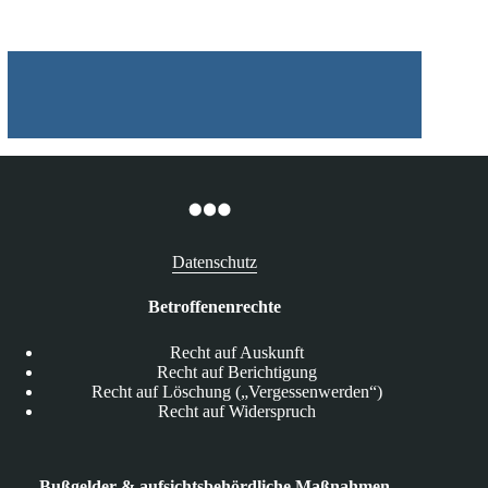
für
einen
einfachen
Log-
In
Datenschutz
Betroffenenrechte
Recht auf Auskunft
Recht auf Berichtigung
Recht auf Löschung („Vergessenwerden“)
Recht auf Widerspruch
Bußgelder & aufsichtsbehördliche Maßnahmen