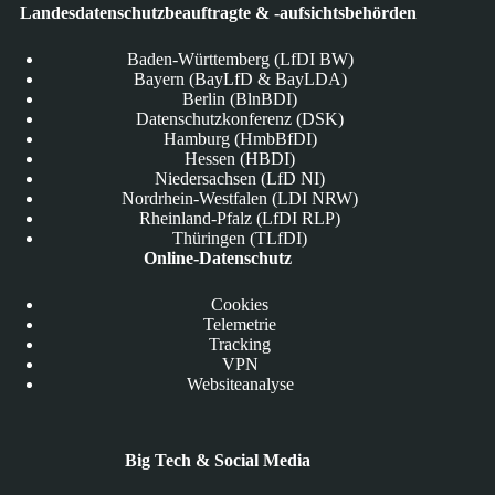
Landesdatenschutzbeauftragte & -aufsichtsbehörden
Baden-Württemberg (LfDI BW)
Bayern (BayLfD & BayLDA)
Berlin (BlnBDI)
Datenschutzkonferenz (DSK)
Hamburg (HmbBfDI)
Hessen (HBDI)
Niedersachsen (LfD NI)
Nordrhein-Westfalen (LDI NRW)
Rheinland-Pfalz (LfDI RLP)
Thüringen (TLfDI)
Online-Datenschutz
Cookies
Telemetrie
Tracking
VPN
Websiteanalyse
Big Tech & Social Media