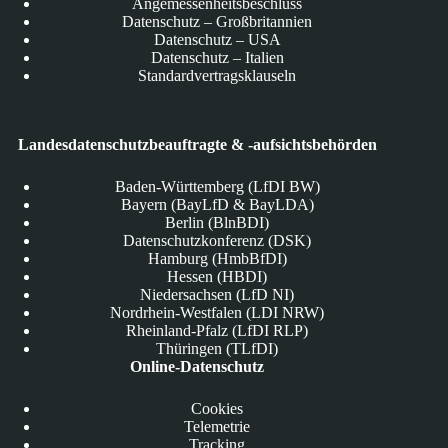
Angemessenheitsbeschluss
Datenschutz – Großbritannien
Datenschutz – USA
Datenschutz – Italien
Standardvertragsklauseln
Landesdatenschutzbeauftragte & -aufsichtsbehörden
Baden-Württemberg (LfDI BW)
Bayern (BayLfD & BayLDA)
Berlin (BlnBDI)
Datenschutzkonferenz (DSK)
Hamburg (HmbBfDI)
Hessen (HBDI)
Niedersachsen (LfD NI)
Nordrhein-Westfalen (LDI NRW)
Rheinland-Pfalz (LfDI RLP)
Thüringen (TLfDI)
Online-Datenschutz
Cookies
Telemetrie
Tracking