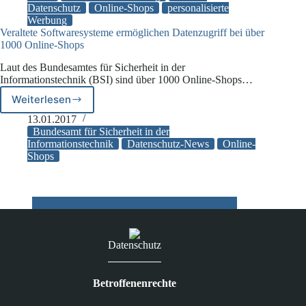
Datenschutz
Online-Shops
personalisierte
der
Werbung
Kritik
Veraltete Softwaresysteme ermöglichen Datenzugriff bei über
1000 Online-Shops
Laut des Bundesamtes für Sicherheit in der
Informationstechnik (BSI) sind über 1000 Online-Shops…
Weiterlesen
Veraltete
Softwaresysteme
13.01.2017
ermöglichen
Bundesamt für Sicherheit in der
Datenzugriff
Informationstechnik
Datenschutz-News
Online-
Shops
bei
über
1000
Online-
Shops
Datenschutz
Betroffenenrechte