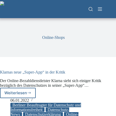
Zum
Inhalt
springen
Online-Shops
Klarnas neue „Super-App“ in der Kritik
Der Online-Bezahldienstleister Klarna sieht sich einiger Kritik
bezüglich des Datenschutzes in seiner „Super-App“…
Weiterlesen
Klarnas
neue
06.01.2022
„Super-
Berliner Beauftragter für Datenschutz und
App“
Informationsfreiheit
Datenschutz-
News
Datenschutzerklärung
Online-
in