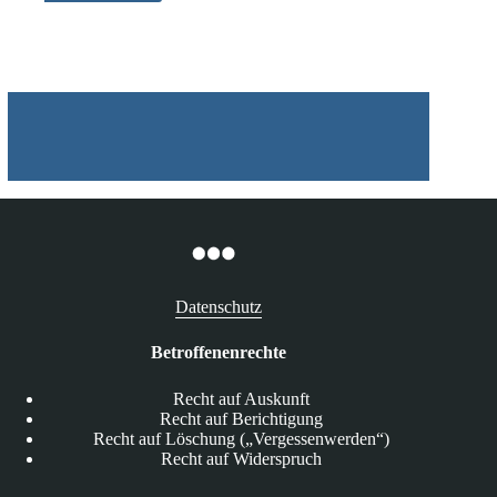
Daten
der
Stadt
Friedrichshafen
im
Sperrmüll
gefunden
Datenschutz
Betroffenenrechte
Recht auf Auskunft
Recht auf Berichtigung
Recht auf Löschung („Vergessenwerden“)
Recht auf Widerspruch