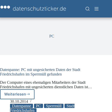
Zum
Inhalt
springen
PC
Datenpanne: PC mit ungesicherten Daten der Stadt
Friedrichshafen im Sperrmüll gefunden
Der Computer eines ehemaligen Mitarbeiters der Stadt
Friedrichshafen mit ungesicherten dienstlichen Daten ist…
Weiterlesen
Datenpanne:
PC
30.10.2014
mit
Datenpanne
PC
Sperrmüll
Stadt
ungesicherten
Friedrichshafen