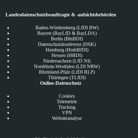
Landesdatenschutzbeauftragte & -aufsichtsbehörden
Baden-Württemberg (LfDI BW)
Bayern (BayLfD & BayLDA)
Berlin (BlnBDI)
Datenschutzkonferenz (DSK)
Hamburg (HmbBfDI)
Hessen (HBDI)
Niedersachsen (LfD NI)
Nordrhein-Westfalen (LDI NRW)
Rheinland-Pfalz (LfDI RLP)
Thüringen (TLfDI)
Online-Datenschutz
Cookies
Telemetrie
Tracking
VPN
Websiteanalyse