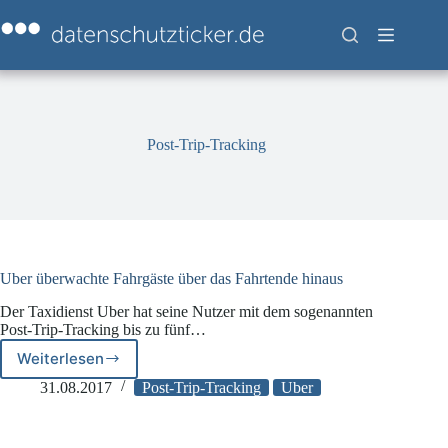
Zum
Inhalt
springen
Post-Trip-Tracking
Uber überwachte Fahrgäste über das Fahrtende hinaus
Der Taxidienst Uber hat seine Nutzer mit dem sogenannten
Post-Trip-Tracking bis zu fünf…
Weiterlesen
Uber
überwachte
31.08.2017
Post-Trip-Tracking
Uber
Fahrgäste
über
das