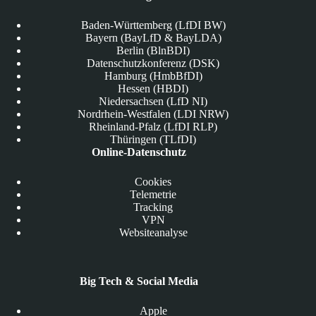
Baden-Württemberg (LfDI BW)
Bayern (BayLfD & BayLDA)
Berlin (BlnBDI)
Datenschutzkonferenz (DSK)
Hamburg (HmbBfDI)
Hessen (HBDI)
Niedersachsen (LfD NI)
Nordrhein-Westfalen (LDI NRW)
Rheinland-Pfalz (LfDI RLP)
Thüringen (TLfDI)
Online-Datenschutz
Cookies
Telemetrie
Tracking
VPN
Websiteanalyse
Big Tech & Social Media
Apple