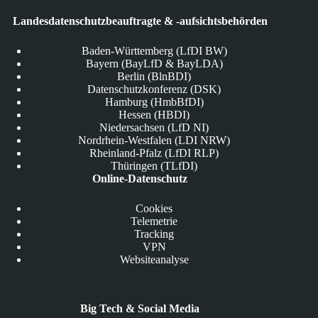
Landesdatenschutzbeauftragte & -aufsichtsbehörden
Baden-Württemberg (LfDI BW)
Bayern (BayLfD & BayLDA)
Berlin (BlnBDI)
Datenschutzkonferenz (DSK)
Hamburg (HmbBfDI)
Hessen (HBDI)
Niedersachsen (LfD NI)
Nordrhein-Westfalen (LDI NRW)
Rheinland-Pfalz (LfDI RLP)
Thüringen (TLfDI)
Online-Datenschutz
Cookies
Telemetrie
Tracking
VPN
Websiteanalyse
Big Tech & Social Media