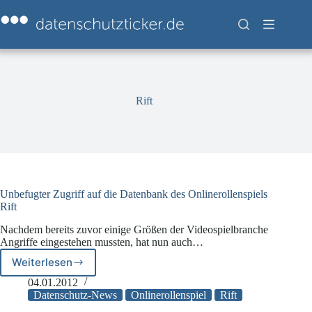
Zum
Inhalt
springen
Rift
Unbefugter Zugriff auf die Datenbank des Onlinerollenspiels
Rift
Nachdem bereits zuvor einige Größen der Videospielbranche
Angriffe eingestehen mussten, hat nun auch…
Weiterlesen
Unbefugter
Zugriff
04.01.2012
auf
Datenschutz-News
Onlinerollenspiel
Rift
die