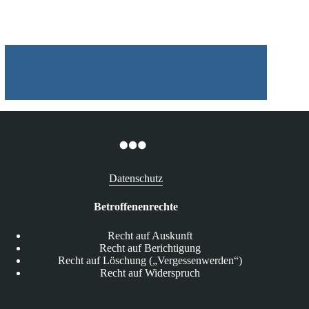
Datenbank
des
Onlinerollenspiels
Rift
Datenschutz
Betroffenenrechte
Recht auf Auskunft
Recht auf Berichtigung
Recht auf Löschung („Vergessenwerden“)
Recht auf Widerspruch