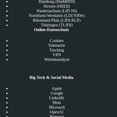
Hamburg (HmbBfDI)
Hessen (HBDI)
Niedersachsen (LfD NI)
Nordrhein-Westfalen (LDI NRW)
Rheinland-Pfalz (LfDI RLP)
Thüringen (TLfDI)
Online-Datenschutz
Cookies
Telemetrie
Tracking
VPN
Websiteanalyse
Big Tech & Social Media
Apple
Google
LinkedIn
Meta
Microsoft
OpenAI
Pinterest