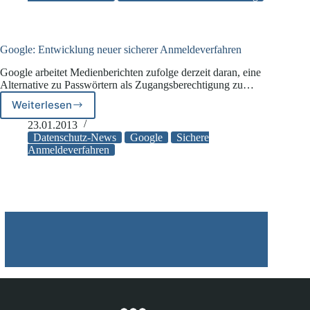
Geräusche-
Vergleich
Google: Entwicklung neuer sicherer Anmeldeverfahren
Google arbeitet Medienberichten zufolge derzeit daran, eine
Alternative zu Passwörtern als Zugangsberechtigung zu…
Weiterlesen
Google:
Entwicklung
23.01.2013
neuer
Datenschutz-News
Google
Sichere
sicherer
Anmeldeverfahren
Anmeldeverfahren