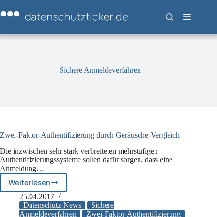
Zum
Inhalt
springen
Sichere Anmeldeverfahren
Zwei-Faktor-Authentifizierung durch Geräusche-Vergleich
Die inzwischen sehr stark verbreiteten mehrstufigen
Authentifizierungssysteme sollen dafür sorgen, dass eine
Anmeldung…
Weiterlesen
Zwei-
Faktor-
25.04.2017
Authentifizierung
Datenschutz-News
Sichere
durch
Anmeldeverfahren
Zwei-Faktor-Authentifizierung