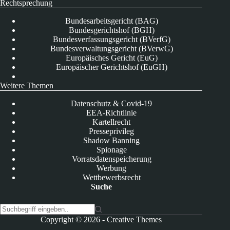
Rechtsprechung
Bundesarbeitsgericht (BAG)
Bundesgerichtshof (BGH)
Bundesverfassungsgericht (BVerfG)
Bundesverwaltungsgericht (BVerwG)
Europäisches Gericht (EuG)
Europäischer Gerichtshof (EuGH)
Weitere Themen
Datenschutz & Covid-19
EEA-Richtlinie
Kartellrecht
Presseprivileg
Shadow Banning
Spionage
Vorratsdatenspeicherung
Werbung
Wettbewerbsrecht
Suche
K
Copyright © 2026 -
Creative Themes
e