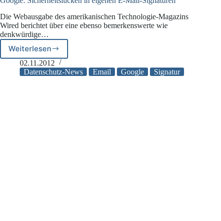
Google: Sicherheitslücken in eigenen E-Mail-Signaturen
Die Webausgabe des amerikanischen Technologie-Magazins
Wired berichtet über eine ebenso bemerkenswerte wie
denkwürdige…
Weiterlesen
Google:
Sicherheitslücken
02.11.2012
in
Datenschutz-News
Email
Google
Signatur
eigenen
E-
Mail-
Signaturen