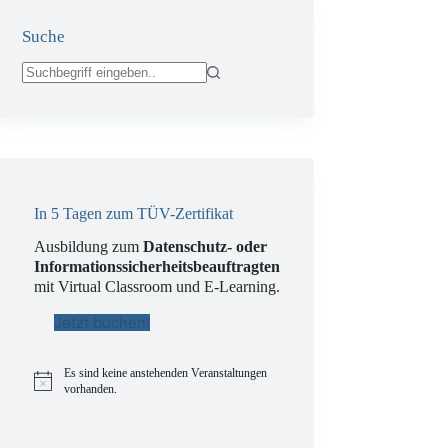
Suche
Keine
Ergebnisse
In 5 Tagen zum TÜV-Zertifikat
Ausbildung zum
Datenschutz- oder
Informationssicherheitsbeauftragten
mit Virtual Classroom und E-Learning.
Jetzt buchen!
Es sind keine anstehenden Veranstaltungen
H
vorhanden.
i
n
w