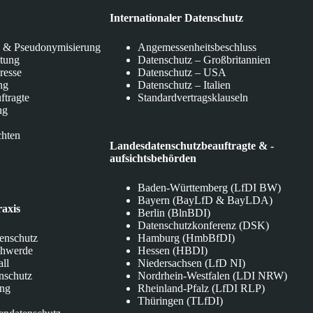
Internationaler Datenschutz
 & Pseudonymisierung
Angemessenheitsbeschluss
itung
Datenschutz – Großbritannien
eresse
Datenschutz – USA
ng
Datenschutz – Italien
ftragte
Standardvertragsklauseln
ng
chten
Landesdatenschutzbeauftragte & -
aufsichtsbehörden
Baden-Württemberg (LfDI BW)
Bayern (BayLfD & BayLDA)
raxis
Berlin (BlnBDI)
Datenschutzkonferenz (DSK)
tenschutz
Hamburg (HmbBfDI)
chwerde
Hessen (HBDI)
all
Niedersachsen (LfD NI)
nschutz
Nordrhein-Westfalen (LDI NRW)
ung
Rheinland-Pfalz (LfDI RLP)
Thüringen (TLfDI)