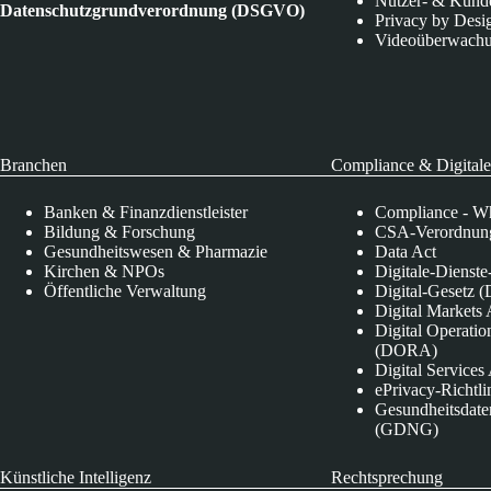
Nutzer- & Kund
Datenschutzgrundverordnung (DSGVO)
Privacy by Desi
Videoüberwach
Branchen
Compliance & Digitale
Banken & Finanzdienstleister
Compliance - Wh
Bildung & Forschung
CSA-Verordnung
Gesundheitswesen & Pharmazie
Data Act
Kirchen & NPOs
Digitale-Dienst
Öffentliche Verwaltung
Digital-Gesetz (
Digital Market
Digital Operatio
(DORA)
Digital Service
ePrivacy-Richtli
Gesundheitsdate
(GDNG)
Künstliche Intelligenz
Rechtsprechung