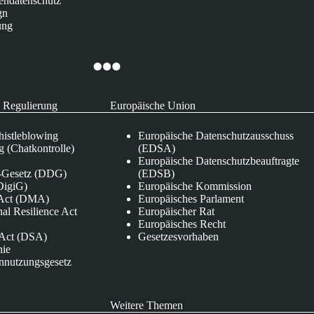
endatenschutz
gn
ung
 Regulierung
Europäische Union
istleblowing
Europäische Datenschutzausschuss
 (Chatkontrolle)
(EDSA)
Europäische Datenschutzbeauftragte
e-Gesetz (DDG)
(EDSB)
DigiG)
Europäische Kommission
s Act (DMA)
Europäisches Parlament
nal Resilience Act
Europäischer Rat
Europäisches Recht
s Act (DSA)
Gesetzesvorhaben
nie
nnutzungsgesetz
Weitere Themen