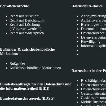
Betroffenenrechte
Datenschutz-Basics
Recht auf Auskunft
Anonymisierung
Recht auf Berichtigung
Auftragsverarbe
Recht auf Löschung
Berechtigtes Int
(„Vergessenwerden“)
Datenminimieru
Recht auf Widerspruch
Datenschutzbeau
Datenverarbeitu
Einwilligung
Informationspfli
Bußgelder & aufsichtsbehördliche
Maßnahmen
Bußgelder
Aufsichtsbehördliche Maßnahmen
Datenschutz in der P
Beschäftigtenda
Bundesbeauftragte für den Datenschutz und
Datenschutzbes
die Informationsfreiheit (BfDI)
Datenschutzvorf
Gesundheitsdate
Gesichtserkenn
Bundesdatenschutzgesetz (BDSG)
Mobile Business