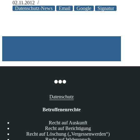
Sicherheitslücken
02.11.2012
in
Datenschutz-News
Email
Google
Signatur
eigenen
E-
Mail-
Signaturen
Datenschutz
Betroffenenrechte
Recht auf Auskunft
Recht auf Berichtigung
Recht auf Löschung („Vergessenwerden“)
Recht auf Widerspruch