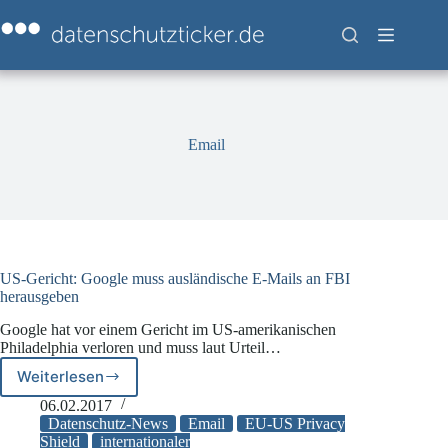
Zum
Inhalt
springen
Email
US-Gericht: Google muss ausländische E-Mails an FBI
herausgeben
Google hat vor einem Gericht im US-amerikanischen
Philadelphia verloren und muss laut Urteil…
Weiterlesen
US-
Gericht:
06.02.2017
Google
Datenschutz-News
Email
EU-US Privacy
muss
Shield
internationaler