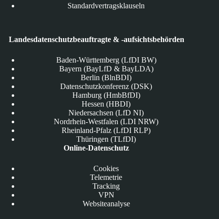
Standardvertragsklauseln
Landesdatenschutzbeauftragte & -aufsichtsbehörden
Baden-Württemberg (LfDI BW)
Bayern (BayLfD & BayLDA)
Berlin (BlnBDI)
Datenschutzkonferenz (DSK)
Hamburg (HmbBfDI)
Hessen (HBDI)
Niedersachsen (LfD NI)
Nordrhein-Westfalen (LDI NRW)
Rheinland-Pfalz (LfDI RLP)
Thüringen (TLfDI)
Online-Datenschutz
Cookies
Telemetrie
Tracking
VPN
Websiteanalyse