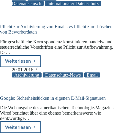
Datenaustausch
Internationaler Datenschutz
ausländische
E-
Mails
an
FBI
Pflicht zur Archivierung von Emails vs Pflicht zum Löschen
herausgeben
von Bewerberdaten
Für geschäftliche Korrespondenz konstituieren handels- und
steuerrechtliche Vorschriften eine Pflicht zur Aufbewahrung.
Da…
Weiterlesen
Pflicht
zur
20.01.2016
Archivierung
Archivierung
Datenschutz-News
Email
von
Emails
vs
Pflicht
Google: Sicherheitslücken in eigenen E-Mail-Signaturen
zum
Die Webausgabe des amerikanischen Technologie-Magazins
Löschen
Wired berichtet über eine ebenso bemerkenswerte wie
von
denkwürdige…
Bewerberdaten
Weiterlesen
Google: