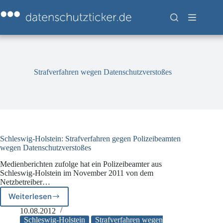
Zum
Inhalt
springen
Strafverfahren wegen Datenschutzverstoßes
Schleswig-Holstein: Strafverfahren gegen Polizeibeamten
wegen Datenschutzverstoßes
Medienberichten zufolge hat ein Polizeibeamter aus
Schleswig-Holstein im November 2011 von dem
Netzbetreiber…
Weiterlesen
Schleswig-
Holstein:
10.08.2012
Strafverfahren
Schleswig-Holstein
Strafverfahren wegen