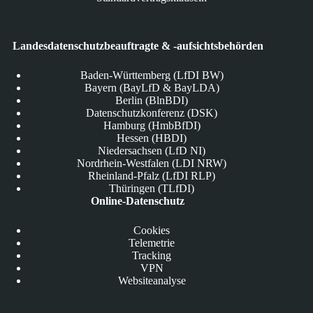
Landesdatenschutzbeauftragte & -aufsichtsbehörden
Baden-Württemberg (LfDI BW)
Bayern (BayLfD & BayLDA)
Berlin (BlnBDI)
Datenschutzkonferenz (DSK)
Hamburg (HmbBfDI)
Hessen (HBDI)
Niedersachsen (LfD NI)
Nordrhein-Westfalen (LDI NRW)
Rheinland-Pfalz (LfDI RLP)
Thüringen (TLfDI)
Online-Datenschutz
Cookies
Telemetrie
Tracking
VPN
Websiteanalyse