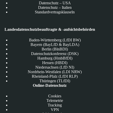
Datenschutz – USA
Datenschutz – Italien
Standardvertragsklauseln
Landesdatenschutzbeauftragte & -aufsichtsbehörden
Baden-Württemberg (LfDI BW)
Bayern (BayLfD & BayLDA)
Berlin (BlnBDI)
Datenschutzkonferenz (DSK)
Hamburg (HmbBfDI)
Hessen (HBDI)
Niedersachsen (LfD NI)
Nordrhein-Westfalen (LDI NRW)
Rheinland-Pfalz (LfDI RLP)
Thüringen (TLfDI)
Online-Datenschutz
Cookies
Telemetrie
Tracking
VPN