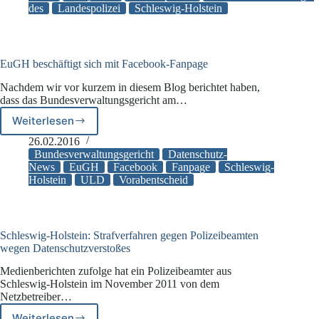
des
Landespolizei
Schleswig-Holstein
testet
Bodycams
mit
Pre-
Recording-
EuGH beschäftigt sich mit Facebook-Fanpage
Funktion
Nachdem wir vor kurzem in diesem Blog berichtet haben,
dass das Bundesverwaltungsgericht am…
Weiterlesen
EuGH
beschäftigt
26.02.2016
sich
Bundesverwaltungsgericht
Datenschutz-
mit
News
EuGH
Facebook
Fanpage
Schleswig-
Holstein
ULD
Vorabentscheid
Facebook-
Fanpage
Schleswig-Holstein: Strafverfahren gegen Polizeibeamten
wegen Datenschutzverstoßes
Medienberichten zufolge hat ein Polizeibeamter aus
Schleswig-Holstein im November 2011 von dem
Netzbetreiber…
Weiterlesen