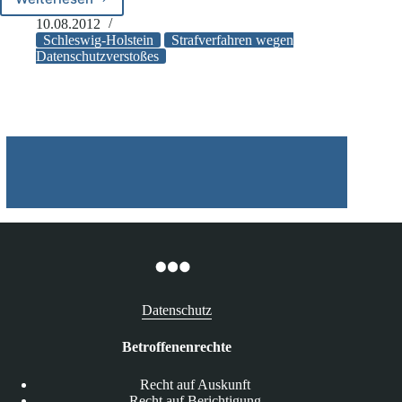
Schleswig-
Holstein:
10.08.2012
Strafverfahren
Schleswig-Holstein
Strafverfahren wegen
gegen
Datenschutzverstoßes
Polizeibeamten
wegen
Datenschutzverstoßes
Datenschutz
Betroffenenrechte
Recht auf Auskunft
Recht auf Berichtigung