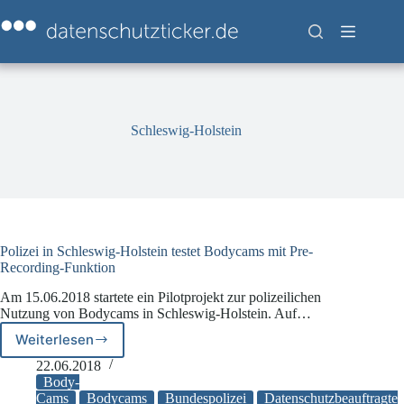
Zum
Inhalt
springen
Schleswig-Holstein
Polizei in Schleswig-Holstein testet Bodycams mit Pre-
Recording-Funktion
Am 15.06.2018 startete ein Pilotprojekt zur polizeilichen
Nutzung von Bodycams in Schleswig-Holstein. Auf…
Weiterlesen
Polizei
in
22.06.2018
Schleswig-
Body-
Holstein
Cams
Bodycams
Bundespolizei
Datenschutzbeauftragte