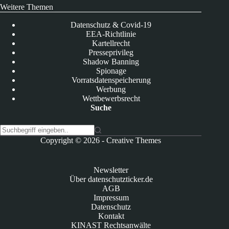
Weitere Themen
Datenschutz & Covid-19
EEA-Richtlinie
Kartellrecht
Presseprivileg
Shadow Banning
Spionage
Vorratsdatenspeicherung
Werbung
Wettbewerbsrecht
Suche
K
Copyright © 2026 -
Creative Themes
e
i
n
Newsletter
e
Über datenschutzticker.de
E
AGB
r
Impressum
g
Datenschutz
e
Kontakt
b
KINAST Rechtsanwälte